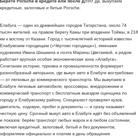
Берёте Porsche в кредите или после ДТП?
Да, выкупаем
кредитные, залоговые и битые Porsche.
Елабуга — один из древнейших городов Татарстана, около 74
тысяч жителей, на правом берегу Камы при впадении Тоймы, в 218
км к востоку от Казани. Город с тысячелетней историей известен
Елабужским городищем («Чёртово городище»), именами
художника Ивана Шишкина и поэта Марины Цветаевой, а рядом
работает крупная особая экономическая зона «Алабуга».
Сочетание истории, туризма и промышленности формирует
разнообразный авторынок, где выкуп авто в Елабуге востребован
— от легковых до коммерческого транспорта. Мы выкупаем в
Елабуге легковые автомобили, кроссоверы, внедорожники и
коммерческий транспорт с бесплатным выездом оценщика по
городу и Елабужскому району. Специалист проверяет кузов,
двигатель, ходовую, пробег и документы — и сразу называет
честную цену. Срочный выкуп авто в Елабуге идёт без объявлений
и показов: берём транспорт любых марок и в любом состоянии,
включая кредитный, залоговый, битый и без документов,
оформляем официально и платим в день обращения.