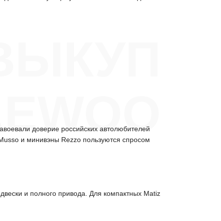
ВЫКУП
AEWOO
завоевали доверие российских автолюбителей
 Musso и минивэны Rezzo пользуются спросом
двески и полного привода. Для компактных Matiz