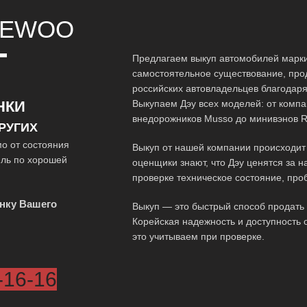
EWOO
Т
Предлагаем выкуп автомобилей марки
самостоятельное существование, про
российских автовладельцев благодар
Выкупаем Дэу всех моделей: от компак
НКИ
внедорожников Musso до минивэнов R
РУГИХ
о от состояния
Выкуп от нашей компании происходит 
иль по хорошей
оценщики знают, что Дэу ценятся за н
проверке техническое состояние, про
нку Вашего
Выкуп — это быстрый способ продать 
Корейская надежность и доступность
это учитываем при проверке.
-16-16