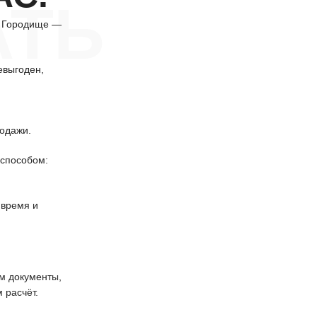
АТЬ
в Городище —
евыгоден,
одажи.
способом:
 время и
 документы,
 расчёт.