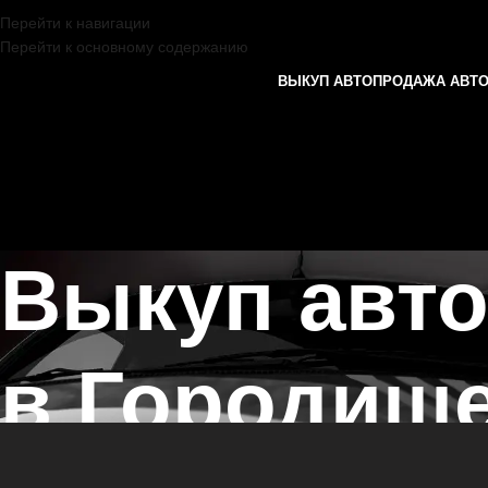
Перейти к навигации
Перейти к основному содержанию
ВЫКУП АВТО
ПРОДАЖА АВТ
Выкуп авт
в Городищ
Главная страница
/
Городище
/
Выкуп автомобилей DAEWOO в Каза