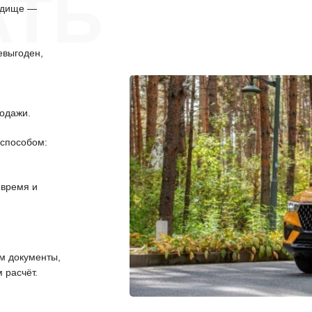
АТЬ
одище —
евыгоден,
одажи.
способом:
 время и
 документы,
 расчёт.