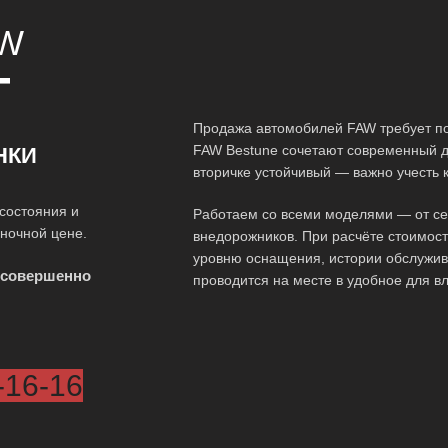
W
Т
Продажа автомобилей FAW требует по
FAW Bestune сочетают современный д
НКИ
вторичке устойчивый — важно учесть 
состояния и
Работаем со всеми моделями — от сед
ыночной цене.
внедорожников. При расчёте стоимос
уровню оснащения, истории обслужив
 совершенно
проводится на месте в удобное для в
-16-16