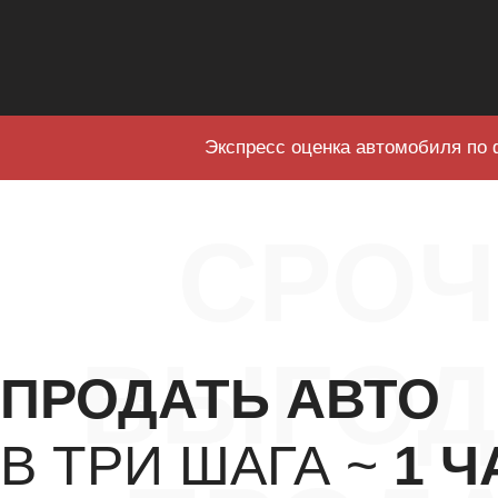
Экспресс оценка автомобиля по 
СРО
ВЫГОД
ПРОДАТЬ АВТО
В ТРИ ШАГА ~
1 Ч