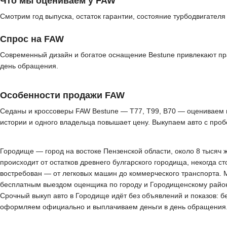
Что мы оцениваем у FAW
Смотрим год выпуска, остаток гарантии, состояние турбодвигателя
Спрос на FAW
Современный дизайн и богатое оснащение Bestune привлекают пр
день обращения.
Особенности продажи FAW
Седаны и кроссоверы FAW Bestune — T77, T99, B70 — оцениваем по
истории и одного владельца повышает цену. Выкупаем авто с про
Городище — город на востоке Пензенской области, около 8 тысяч 
происходит от остатков древнего булгарского городища, некогда с
востребован — от легковых машин до коммерческого транспорта. 
бесплатным выездом оценщика по городу и Городищенскому району.
Срочный выкуп авто в Городище идёт без объявлений и показов: б
оформляем официально и выплачиваем деньги в день обращения