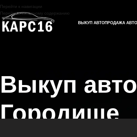
Перейти к навигации
Перейти к основному содержанию
ВЫКУП АВТО
ПРОДАЖА АВТ
Выкуп авт
Городище
Главная страница
/
Городище
/
Выкуп автомобилей FAW в Казани и