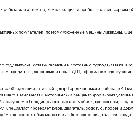
 и робота или автомата, комплектацию и пробег. Наличие сервисно
актичных покупателей, поэтому ухоженные машины ликвидны. Оце
 году выпуска, остатку гарантии и состоянию турбодвигателя и ко
бегом, кредитные, залоговые и после ДТП, оформляем сделку офиц
жителей, административный центр Городищенского района, в 48 км 
тоявшего в этих местах. Исторический райцентр формирует устойчи
Мы выкупаем в Городище легковые автомобили, кроссоверы, внедор
 Специалист проверяет кузов, двигатель, ходовую, пробег и доку
ерём транспорт любых марок и в любом состоянии, включая кредитн
.