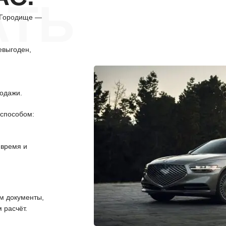
АТЬ
в Городище —
евыгоден,
одажи.
способом:
 время и
 документы,
 расчёт.