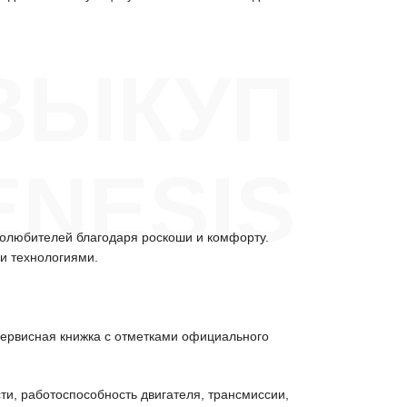
ВЫКУП
ENESIS
толюбителей благодаря роскоши и комфорту.
и технологиями.
сервисная книжка с отметками официального
ти, работоспособность двигателя, трансмиссии,