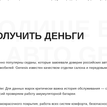
РОДИЩЕ 
ОЛУЧИТЬ ДЕНЬГИ
АВТО G
нно популярны седаны, которые завоевали доверие российских ав
обилей. Genesis известен качеством отделки салона и передовым
бег. Для данных марок критически важна история обслуживания — 
рсий проверяем работу аккумуляторной батареи.
акокрасочного покрытия, работа всех систем комфорта, безопаснос