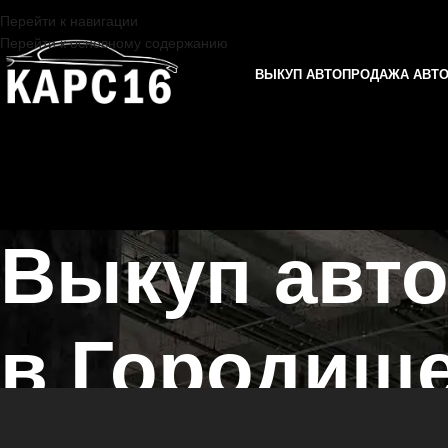
Перейти к навигации
Перейти к основному содержанию
ВЫКУП АВТО
ПРОДАЖА АВТ
Выкуп авт
в Городищ
Главная страница
/
Городище
/
Выкуп автомобилей GENESIS в Каза