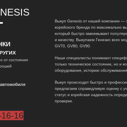
NESIS
Выкуп Genesis от нашей компании — 
Т
корейского бренда по максимально в
который быстро завоевывает популяр
и качеству. Выкупаем Генезис всех мо
НКИ
GV70, GV80, GV90.
РУГИХ
Наши специалисты понимают специфик
о от состояния
только техническое состояние, но и 
орошей
оборудования, историю обслуживания
Выкуп происходит быстро и професси
 автомобиля
предлагаем справедливую оценку с у
статус и корейская надежность опре
проверке.
-16-16