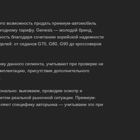
это возможность продать премиум-автомобиль
ыгодному тарифу. Genesis — молодой бренд,
ность благодаря сочетанию корейской надежности
делей: от седанов G70, G80, G90 до кроссоверов
у данного сегмента, учитывают при проверке не
комплектацию, присутствие дополнительного
.
онально: выезжаем, проводим осмотр и
четом реальной рыночной ситуации. Премиум-
деляют специфику авторынка — учитываем это при