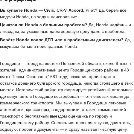
Выкупаете Honda — Civic, CR-V, Accord, Pilot?
Да, берём все
модели Honda, на ходу и неисправные.
Ценятся ли Honda с большим пробегом?
Да, Honda надёжны и
ликвидны, за ухоженные даём хорошую цену даже с пробегом.
Берёте Honda после ДТП или с проблемным двигателем?
Да,
выкупаем битые и неисправные Honda.
Городище — город на востоке Пензенской области, около 8 тысяч
жителей, административный центр Городищенского района, в 48
км от Пензы. Основан в 1681 году; название происходит от
остатков древнего булгарского городища, некогда стоявшего в этих
местах. Исторический райцентр формирует устойчивый авторынок,
где выкуп авто в Городище востребован — от легковых машин до
коммерческого транспорта. Мы выкупаем в Городище легковые
автомобили, кроссоверы, внедорожники, а также коммерческий
транспорт с бесплатным выездом оценщика по городу и
Городищенскому району. Специалист проверяет кузов, двигатель,
ходовую, пробег и документы — и сразу называет честную цену.