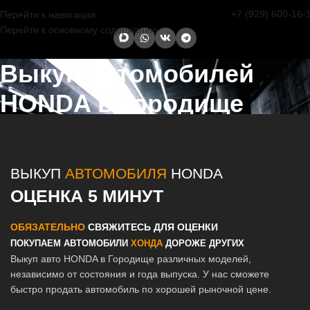
+7 (929) 600-16-
Перейти к навигации
Перейти к основному содержанию
Выкуп автомобилей
HONDA в Городище
Главная страница
/
Городище
/
Выкуп автомобилей HONDA в
Казани и Татарстане
ВЫКУП
АВТОМОБИЛЯ
HONDA
ОЦЕНКА 5 МИНУТ
ОБЯЗАТЕЛЬНО
СВЯЖИТЕСЬ ДЛЯ ОЦЕНКИ
ПОКУПАЕМ АВТОМОБИЛИ
ХОНДА
ДОРОЖЕ ДРУГИХ
Выкуп авто HONDA в Городище различных моделей,
независимо от состояния и года выпуска. У нас сможете
быстро продать автомобиль по хорошей рыночной цене.