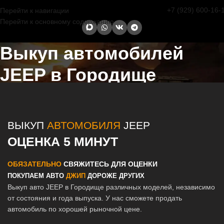
+7 (929) 600-16-
Перейти к навигации
Перейти к основному содержанию
Выкуп автомобилей
JEEP в Городище
Главная страница
/
Городище
/
Выкуп автомобилей JEEP в Казани
и Татарстане
ВЫКУП
АВТОМОБИЛЯ
JEEP
ОЦЕНКА 5 МИНУТ
ОБЯЗАТЕЛЬНО
СВЯЖИТЕСЬ ДЛЯ ОЦЕНКИ
ПОКУПАЕМ АВТО
ДЖИП
ДОРОЖЕ ДРУГИХ
Выкуп авто JEEP в Городище различных моделей, независимо
от состояния и года выпуска. У нас сможете продать
автомобиль по хорошей рыночной цене.