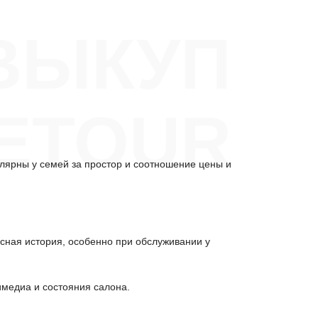
ВЫКУП
JETOUR
улярны у семей за простор и соотношение цены и
исная история, особенно при обслуживании у
имедиа и состояния салона.