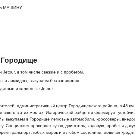
Ь МАШИНУ
в Городище
 Jetour, в том числе свежие и с пробегом.
ны и ликвидны, выкупаем без занижения.
дитные и залоговые Jetour.
жителей, административный центр Городищенского района, в 48 км 
тоявшего в этих местах. Исторический райцентр формирует устойчи
Мы выкупаем в Городище легковые автомобили, кроссоверы, внедор
 Специалист проверяет кузов, двигатель, ходовую, пробег и доку
ерём транспорт любых марок и в любом состоянии, включая кредитн