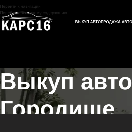
Перейти к навигации
Перейти к основному содержанию
ВЫКУП АВТО
ПРОДАЖА АВТ
Выкуп авт
Городище
Главная страница
/
Городище
/
Выкуп автомобилей JETOUR в Каза