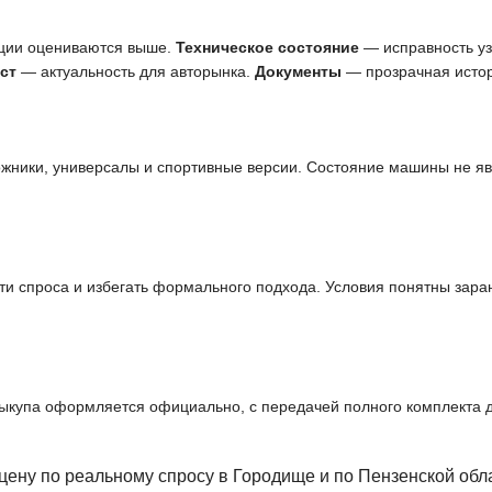
ции оцениваются выше.
Техническое состояние
— исправность узл
ст
— актуальность для авторынка.
Документы
— прозрачная истор
ожники, универсалы и спортивные версии. Состояние машины не я
и спроса и избегать формального подхода. Условия понятны заран
выкупа оформляется официально, с передачей полного комплекта 
цену по реальному спросу в Городище и по Пензенской об