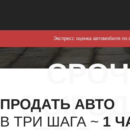
Экспресс оценка автомобиля по 
СРО
ВЫГОД
ПРОДАТЬ АВТО
В ТРИ ШАГА ~
1 Ч