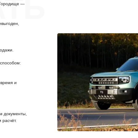
АТЬ
 Городище —
евыгоден,
одажи.
способом:
 время и
 документы,
 расчёт.