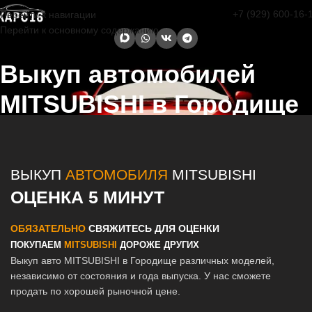
+7 (929) 600-16-
Перейти к навигации
Перейти к основному содержанию
Выкуп автомобилей
MITSUBISHI в Городище
Главная страница
/
Городище
/
Выкуп автомобилей MITSUBISHI в
Казани и Татарстане
ВЫКУП
АВТОМОБИЛЯ
MITSUBISHI
ОЦЕНКА 5 МИНУТ
ОБЯЗАТЕЛЬНО
СВЯЖИТЕСЬ ДЛЯ ОЦЕНКИ
ПОКУПАЕМ
MITSUBISHI
ДОРОЖЕ ДРУГИХ
Выкуп авто MITSUBISHI в Городище различных моделей,
независимо от состояния и года выпуска. У нас сможете
продать по хорошей рыночной цене.