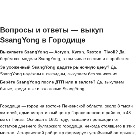
Вопросы и ответы — выкуп
SsangYong в Городище
Выкупаете SsangYong — Actyon, Kyron, Rexton, Tivoli?
Да,
берём все модели SsangYong, в том числе свежие и с пробегом.
За ухоженный SsangYong дадите рыночную цену?
Да,
SsangYong надёжны и ликвидны, выкупаем без занижения.
Берёте SsangYong после ДТП или в залоге?
Да, выкупаем
битые, кредитные и залоговые SsangYong.
Городище — город на востоке Пензенской области, около 8 тысяч
жителей, административный центр Городищенского района, в 48
км от Пензы. Основан в 1681 году; название происходит от
остатков древнего булгарского городища, некогда стоявшего в этих
местах. Исторический райцентр формирует устойчивый авторынок,