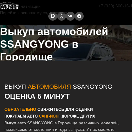
+7 (929) 600-16-
Перейти к навигации
Перейти к основному содержанию
Выкуп автомобилей
SSANGYONG в
Городище
Главная страница
/
Городище
/
Выкуп автомобилей SSANGYONG в
Казани и Татарстане
ВЫКУП
АВТОМОБИЛЯ
SSANGYONG
ОЦЕНКА 5 МИНУТ
ОБЯЗАТЕЛЬНО
СВЯЖИТЕСЬ ДЛЯ ОЦЕНКИ
ПОКУПАЕМ АВТО
САНГ-ЙОНГ
ДОРОЖЕ ДРУГИХ
Выкуп авто SSANGYONG в Городище различных моделей,
независимо от состояния и года выпуска. У нас сможете