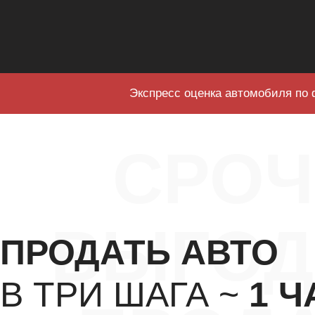
Экспресс оценка автомобиля по 
СРО
ВЫГОД
ПРОДАТЬ АВТО
В ТРИ ШАГА ~
1 Ч