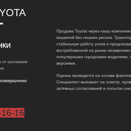
YOTA
Т
Продажа Toyota через нашу компанию
машиной без лишних рисков. Транспор
стабильную работу узлов и предсказу
НКИ
востребованной на рынке независимо 
популярными городскими моделями, т
 от состояния
версиями.
не.
Оценка проводится на основе фактиче
 совершенно
Специалист выезжает на осмотр, пров
затяжных согласований и попыток сни
-16-16