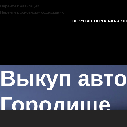
Перейти к навигации
Перейти к основному содержанию
ВЫКУП АВТО
ПРОДАЖА АВТ
Выкуп авт
Городище
Главная страница
/
Городище
/
Выкуп автомобилей TOYOTA в Каза