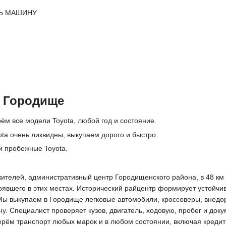
Ь МАШИНУ
в Городище
ём все модели Toyota, любой год и состояние.
ota очень ликвидны, выкупаем дорого и быстро.
и пробежные Toyota.
жителей, административный центр Городищенского района, в 48 км 
тоявшего в этих местах. Исторический райцентр формирует устойчи
Мы выкупаем в Городище легковые автомобили, кроссоверы, внедор
 Специалист проверяет кузов, двигатель, ходовую, пробег и доку
ерём транспорт любых марок и в любом состоянии, включая кредитн