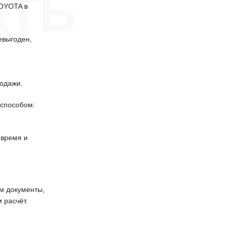
АТЬ
TOYOTA в
евыгоден,
одажи.
способом:
 время и
 документы,
 расчёт.