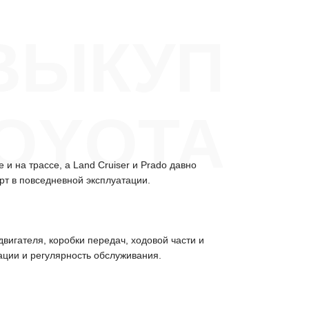
ВЫКУП
TOYOTA
и на трассе, а Land Cruiser и Prado давно
рт в повседневной эксплуатации.
вигателя, коробки передач, ходовой части и
ации и регулярность обслуживания.