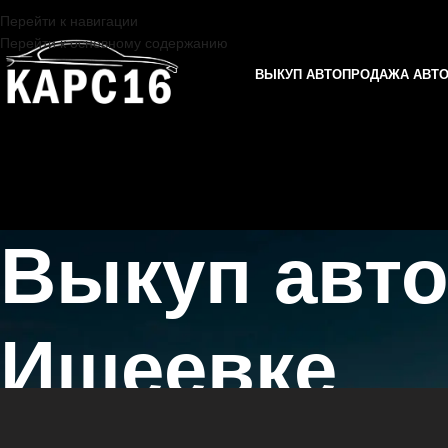
Перейти к навигации
Перейти к основному содержанию
ВЫКУП АВТО
ПРОДАЖА АВТ
Выкуп авт
Ишеевке
Главная страница
/
Ишеевка
/
Выкуп автомобилей CHERY в Казани 