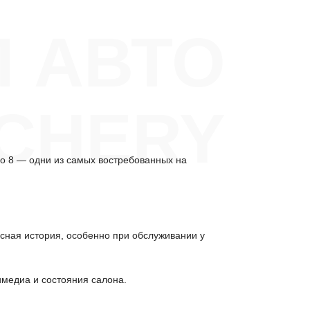
 АВТО
CHERY
go 8 — одни из самых востребованных на
исная история, особенно при обслуживании у
имедиа и состояния салона.