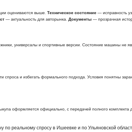
ции оцениваются выше.
Техническое состояние
— исправность узл
ст
— актуальность для авторынка.
Документы
— прозрачная истор
ожники, универсалы и спортивные версии. Состояние машины не я
и спроса и избегать формального подхода. Условия понятны заран
выкупа оформляется официально, с передачей полного комплекта 
у по реальному спросу в Ишеевке и по Ульяновской облас