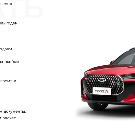
АТЬ
Ишеевке —
евыгоден,
одажи.
способом:
 время и
 документы,
 расчёт.