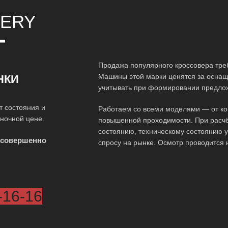
ERY
Т
Продажа популярного кроссовера треб
Машины этой марки ценятся за оснаще
НКИ
учитывать при формировании предло
т состояния и
Работаем со всеми моделями — от ко
ыночной цене.
повышенной проходимости. При расчё
состоянию, техническому состоянию у
 совершенно
спросу на рынке. Осмотр проводится 
-16-16