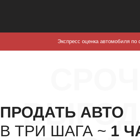
Экспресс оценка автомобиля по 
СРО
ВЫГОД
ПРОДАТЬ АВТО
В ТРИ ШАГА ~
1 Ч