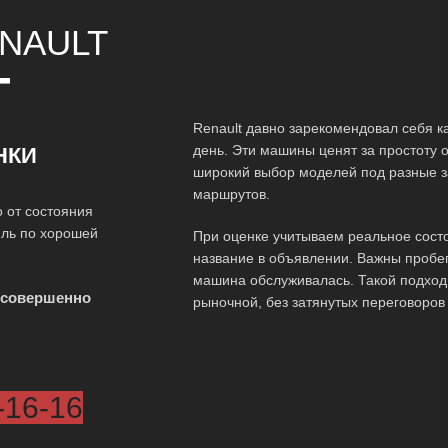
NAULT
Т
Renault давно зарекомендовал себя к
день. Эти машины ценят за простоту 
НКИ
широкий выбор моделей под разные з
маршрутов.
 от состояния
иль по хорошей
При оценке учитываем реальное состо
название в объявлении. Важны пробег,
машина обслуживалась. Такой подход 
 совершенно
рыночной, без затянутых переговоров
-16-16