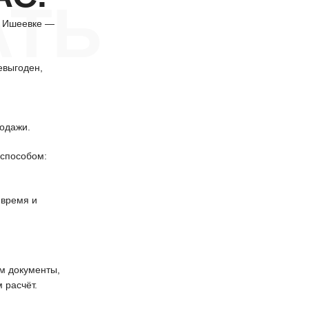
АТЬ
в Ишеевке —
евыгоден,
одажи.
способом:
 время и
 документы,
 расчёт.