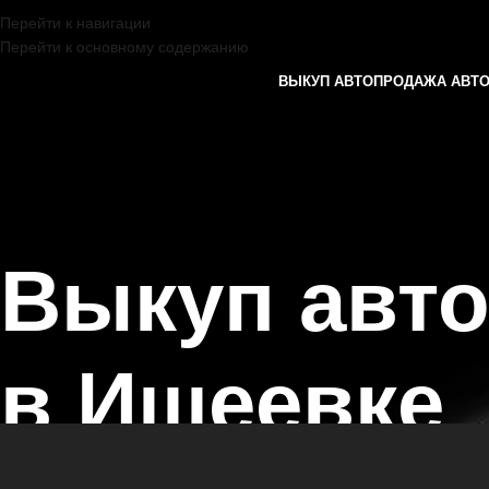
Перейти к навигации
Перейти к основному содержанию
ВЫКУП АВТО
ПРОДАЖА АВТ
Выкуп авт
в Ишеевке
Главная страница
/
Ишеевка
/
Выкуп автомобилей RENAULT в Казан