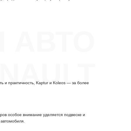
 АВТО
NAULT
 и практичность, Kaptur и Koleos — за более
еров особое внимание уделяется подвеске и
 автомобиля.