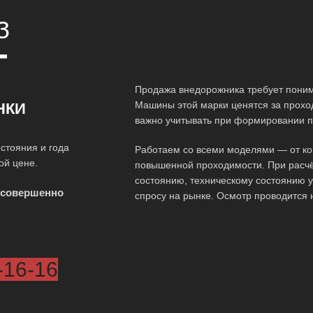
З
Т
Продажа внедорожника требует поним
Машины этой марки ценятся за проход
НКИ
важно учитывать при формировании п
стояния и года
Работаем со всеми моделями — от ко
ой цене.
повышенной проходимости. При расчё
состоянию, техническому состоянию у
 совершенно
спросу на рынке. Осмотр проводится 
-16-16