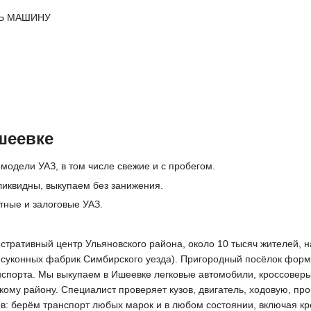
Ь МАШИНУ
шеевке
модели УАЗ, в том числе свежие и с пробегом.
ликвидны, выкупаем без занижения.
тные и залоговые УАЗ.
стративный центр Ульяновского района, около 10 тысяч жителей, н
 суконных фабрик Симбирского уезда). Пригородный посёлок форми
спорта. Мы выкупаем в Ишеевке легковые автомобили, кроссоверы
ому району. Специалист проверяет кузов, двигатель, ходовую, про
ов: берём транспорт любых марок и в любом состоянии, включая кр