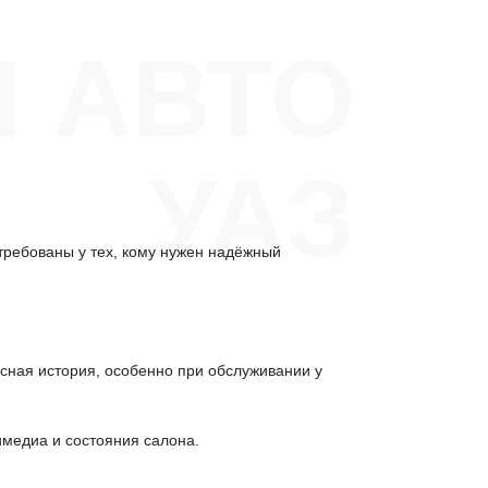
 АВТО
УАЗ
требованы у тех, кому нужен надёжный
исная история, особенно при обслуживании у
имедиа и состояния салона.