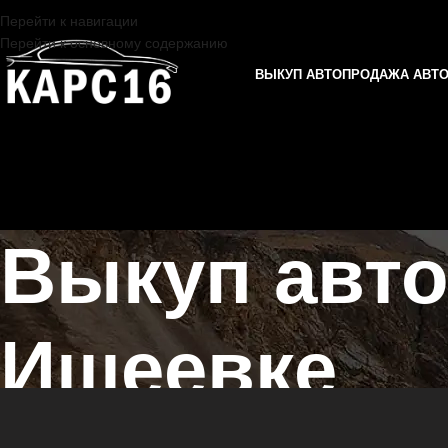
Перейти к навигации
Перейти к основному содержанию
ВЫКУП АВТО
ПРОДАЖА АВТ
Выкуп авто
Ишеевке
Главная страница
/
Ишеевка
/
Выкуп автомобилей УАЗ в Казани и Т