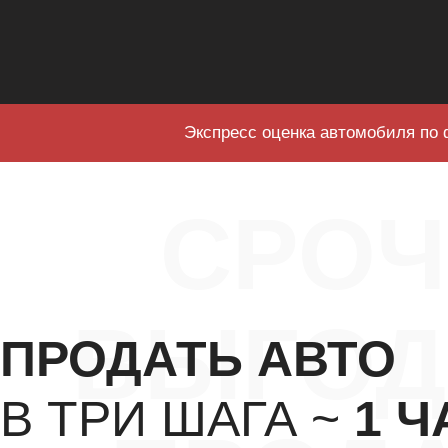
Экспресс оценка автомобиля по 
СРО
ВЫГОД
ПРОДАТЬ АВТО
В ТРИ ШАГА ~
1 Ч