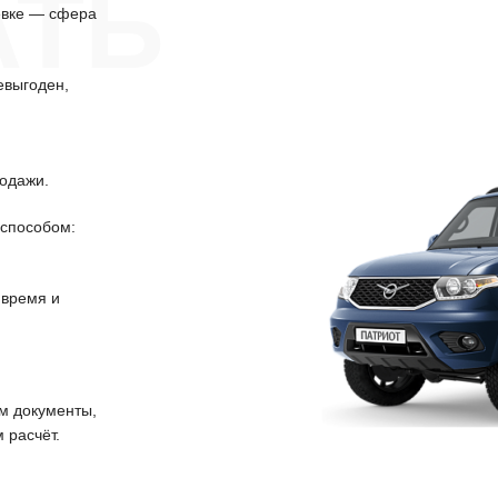
АТЬ
евке — сфера
евыгоден,
одажи.
способом:
 время и
 документы,
 расчёт.