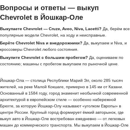
Вопросы и ответы — выкуп
Chevrolet в Йошкар-Оле
Выкупаете Chevrolet — Cruze, Aveo, Niva, Lacetti?
Да, берём все
популярные модели Chevrolet, на ходу и неисправные.
Берёте Chevrolet Niva и внедорожники?
Да, выкупаем и Niva, и
кроссоверы Chevrolet любого состояния.
Выкупите Chevrolet с большим пробегом?
Да, оцениваем по
состоянию; машины с пробегом выкупаем по рыночной цене.
Йошкар-Ола — столица Республики Марий Эл, около 285 тысяч
жителей, на реке Малой Кокшаге, примерно в 145 км от Казани.
Основанный в 1584 году, город знаменит необычной современной
архитектурой в европейском стиле — особенно набережной
Брюгге, за которую Йошкар-Олу называют «уголком Европы» в
центре России. Крупный город формирует ёмкий авторынок, где
выкуп авто в Йошкар-Оле востребован ежедневно — от легковых
машин до коммерческого транспорта. Мы выкупаем в Йошкар-Оле