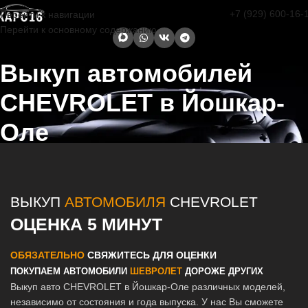
+7 (929) 600-16-
Перейти к навигации
Перейти к основному содержанию
Выкуп автомобилей
CHEVROLET в Йошкар-
Оле
Главная страница
/
Йошкар-Ола
/
Выкуп автомобилей CHEVROLET
в Казани и Татарстане
ВЫКУП
АВТОМОБИЛЯ
CHEVROLET
ОЦЕНКА 5 МИНУТ
ОБЯЗАТЕЛЬНО
СВЯЖИТЕСЬ ДЛЯ ОЦЕНКИ
ПОКУПАЕМ АВТОМОБИЛИ
ШЕВРОЛЕТ
ДОРОЖЕ ДРУГИХ
Выкуп авто CHEVROLET в Йошкар-Оле различных моделей,
независимо от состояния и года выпуска. У нас Вы сможете