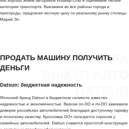
Мы хорошо знаем авторынок Йошкар-Олы и оцениваем любые
категории транспорта. Выезжаем во все районы города и
пригороды, предлагая честную цену по реальному рынку столицы
Марий Эл.
ЙОШКАР-ОЛА
ПРОДАТЬ МАШИНУ ПОЛУЧИТЬ
ДЕНЬГИ
ВЫКУП АВТО
Datsun: бюджетная надежность
DATSUN
Японский бренд Datsun в бюджетном сегменте известен
надежностью и экономичностью. Версии on-DO и mi-DO завоевали
доверие российских автолюбителей благодаря доступному тарифу
и японскому качеству. Кроссовер GO+ пользуется спросом у
семейных автолюбителей. Datsun славится простотой конструкции