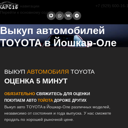
+7 (929) 600-16-
Перейти к навигации
Перейти к основному содержанию
Выкуп автомобилей
TOYOTA в Йошкар-Оле
Главная страница
/
Йошкар-Ола
/
Выкуп автомобилей TOYOTA в
Казани и Татарстане
ВЫКУП
АВТОМОБИЛЯ
TOYOTA
ОЦЕНКА 5 МИНУТ
ОБЯЗАТЕЛЬНО
СВЯЖИТЕСЬ ДЛЯ ОЦЕНКИ
ПОКУПАЕМ АВТО
ТОЙОТА
ДОРОЖЕ ДРУГИХ
Выкуп авто TOYOTA в Йошкар-Оле различных моделей,
независимо от состояния и года выпуска. У нас сможете
продать по хорошей рыночной цене.