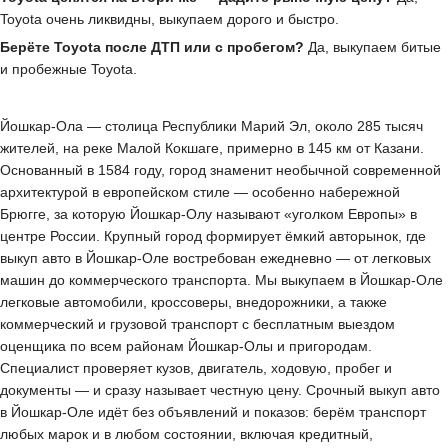
Toyota очень ликвидны, выкупаем дорого и быстро.
Берёте Toyota после ДТП или с пробегом?
Да, выкупаем битые
и пробежные Toyota.
Йошкар-Ола — столица Республики Марий Эл, около 285 тысяч
жителей, на реке Малой Кокшаге, примерно в 145 км от Казани.
Основанный в 1584 году, город знаменит необычной современной
архитектурой в европейском стиле — особенно набережной
Брюгге, за которую Йошкар-Олу называют «уголком Европы» в
центре России. Крупный город формирует ёмкий авторынок, где
выкуп авто в Йошкар-Оле востребован ежедневно — от легковых
машин до коммерческого транспорта. Мы выкупаем в Йошкар-Оле
легковые автомобили, кроссоверы, внедорожники, а также
коммерческий и грузовой транспорт с бесплатным выездом
оценщика по всем районам Йошкар-Олы и пригородам.
Специалист проверяет кузов, двигатель, ходовую, пробег и
документы — и сразу называет честную цену. Срочный выкуп авто
в Йошкар-Оле идёт без объявлений и показов: берём транспорт
любых марок и в любом состоянии, включая кредитный,