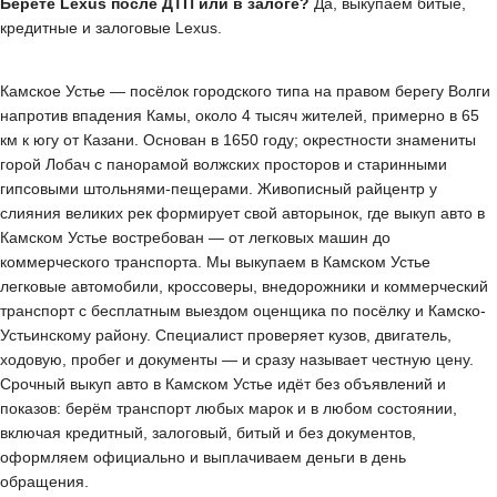
Берёте Lexus после ДТП или в залоге?
Да, выкупаем битые,
кредитные и залоговые Lexus.
Камское Устье — посёлок городского типа на правом берегу Волги
напротив впадения Камы, около 4 тысяч жителей, примерно в 65
км к югу от Казани. Основан в 1650 году; окрестности знамениты
горой Лобач с панорамой волжских просторов и старинными
гипсовыми штольнями-пещерами. Живописный райцентр у
слияния великих рек формирует свой авторынок, где выкуп авто в
Камском Устье востребован — от легковых машин до
коммерческого транспорта. Мы выкупаем в Камском Устье
легковые автомобили, кроссоверы, внедорожники и коммерческий
транспорт с бесплатным выездом оценщика по посёлку и Камско-
Устьинскому району. Специалист проверяет кузов, двигатель,
ходовую, пробег и документы — и сразу называет честную цену.
Срочный выкуп авто в Камском Устье идёт без объявлений и
показов: берём транспорт любых марок и в любом состоянии,
включая кредитный, залоговый, битый и без документов,
оформляем официально и выплачиваем деньги в день
обращения.