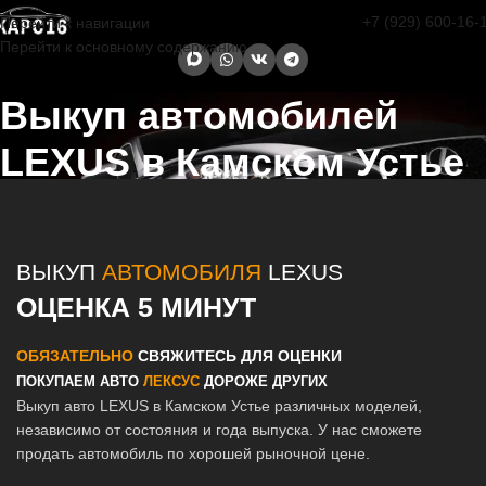
+7 (929) 600-16-
Перейти к навигации
Перейти к основному содержанию
Выкуп автомобилей
LEXUS в Камском Устье
Главная страница
/
Камское Устье
/
Выкуп автомобилей LEXUS в
Казани и Татарстане
ВЫКУП
АВТОМОБИЛЯ
LEXUS
ОЦЕНКА 5 МИНУТ
ОБЯЗАТЕЛЬНО
СВЯЖИТЕСЬ ДЛЯ ОЦЕНКИ
ПОКУПАЕМ АВТО
ЛЕКСУС
ДОРОЖЕ ДРУГИХ
Выкуп авто LEXUS в Камском Устье различных моделей,
независимо от состояния и года выпуска. У нас сможете
продать автомобиль по хорошей рыночной цене.