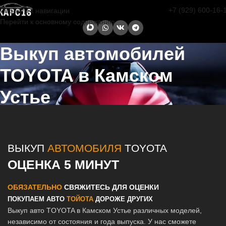
+7 (929) 600-16-
Перейти к навигации
Перейти к основному содержанию
Выкуп автомобилей
TOYOTA в Камском
Устье
Главная страница
/
Камское Устье
/
Выкуп автомобилей TOYOTA в
Казани и Татарстане
ВЫКУП
АВТОМОБИЛЯ
TOYOTA
ОЦЕНКА 5 МИНУТ
ОБЯЗАТЕЛЬНО
СВЯЖИТЕСЬ ДЛЯ ОЦЕНКИ
ПОКУПАЕМ АВТО
ТОЙОТА
ДОРОЖЕ ДРУГИХ
Выкуп авто TOYOTA в Камском Устье различных моделей,
независимо от состояния и года выпуска. У нас сможете