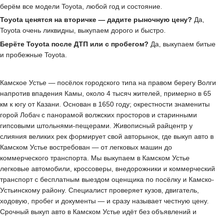
берём все модели Toyota, любой год и состояние.
Toyota ценятся на вторичке — дадите рыночную цену?
Да,
Toyota очень ликвидны, выкупаем дорого и быстро.
Берёте Toyota после ДТП или с пробегом?
Да, выкупаем битые
и пробежные Toyota.
Камское Устье — посёлок городского типа на правом берегу Волги
напротив впадения Камы, около 4 тысяч жителей, примерно в 65
км к югу от Казани. Основан в 1650 году; окрестности знамениты
горой Лобач с панорамой волжских просторов и старинными
гипсовыми штольнями-пещерами. Живописный райцентр у
слияния великих рек формирует свой авторынок, где выкуп авто в
Камском Устье востребован — от легковых машин до
коммерческого транспорта. Мы выкупаем в Камском Устье
легковые автомобили, кроссоверы, внедорожники и коммерческий
транспорт с бесплатным выездом оценщика по посёлку и Камско-
Устьинскому району. Специалист проверяет кузов, двигатель,
ходовую, пробег и документы — и сразу называет честную цену.
Срочный выкуп авто в Камском Устье идёт без объявлений и