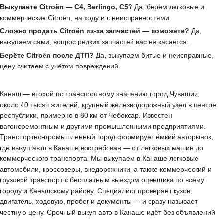
Выкупаете Citroën — C4, Berlingo, C5?
Да, берём легковые и
коммерческие Citroën, на ходу и с неисправностями.
Сложно продать Citroën из-за запчастей — поможете?
Да,
выкупаем сами, вопрос редких запчастей вас не касается.
Берёте Citroën после ДТП?
Да, выкупаем битые и неисправные,
цену считаем с учётом повреждений.
Канаш — второй по транспортному значению город Чувашии,
около 40 тысяч жителей, крупный железнодорожный узел в центре
республики, примерно в 80 км от Чебоксар. Известен
вагоноремонтным и другими промышленными предприятиями.
Транспортно-промышленный город формирует ёмкий авторынок,
где выкуп авто в Канаше востребован — от легковых машин до
коммерческого транспорта. Мы выкупаем в Канаше легковые
автомобили, кроссоверы, внедорожники, а также коммерческий и
грузовой транспорт с бесплатным выездом оценщика по всему
городу и Канашскому району. Специалист проверяет кузов,
двигатель, ходовую, пробег и документы — и сразу называет
честную цену. Срочный выкуп авто в Канаше идёт без объявлений