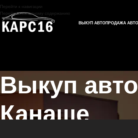
Перейти к навигации
Перейти к основному содержанию
ВЫКУП АВТО
ПРОДАЖА АВТ
Выкуп авт
Канаше
Главная страница
/
Канаш
/
Выкуп автомобилей DODGE в Казани и