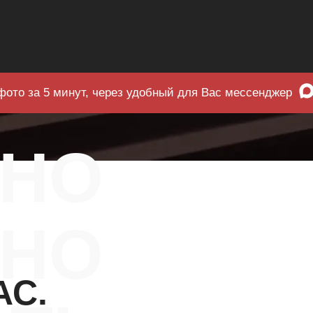
фото за 5 минут, через удобный для Вас мессенджер
ЧНО
НО
АС.