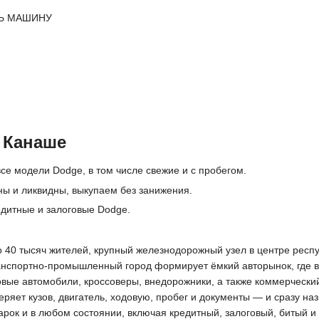
Ь МАШИНУ
 Канаше
се модели Dodge, в том числе свежие и с пробегом.
ы и ликвидны, выкупаем без занижения.
едитные и залоговые Dodge.
40 тысяч жителей, крупный железнодорожный узел в центре респуб
спортно-промышленный город формирует ёмкий авторынок, где вы
вые автомобили, кроссоверы, внедорожники, а также коммерческий
яет кузов, двигатель, ходовую, пробег и документы — и сразу наз
арок и в любом состоянии, включая кредитный, залоговый, битый 