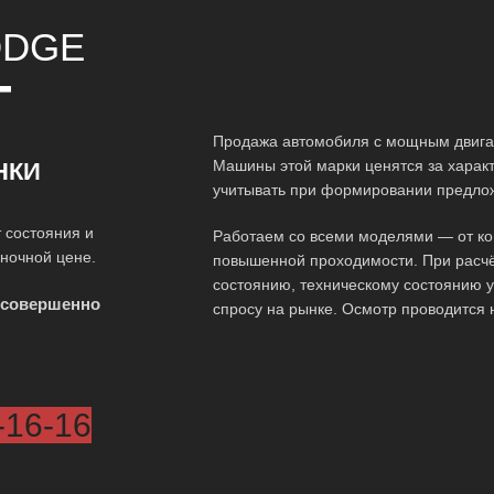
DGE
Т
Продажа автомобиля с мощным двигат
Машины этой марки ценятся за характ
НКИ
учитывать при формировании предло
 состояния и
Работаем со всеми моделями — от ко
ыночной цене.
повышенной проходимости. При расчё
состоянию, техническому состоянию у
 совершенно
спросу на рынке. Осмотр проводится 
-16-16