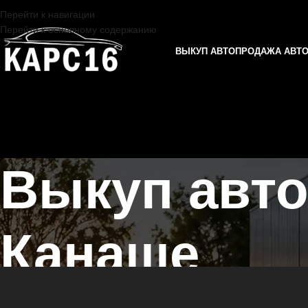
Перейти к навигации
Перейти к основному содержанию
ВЫКУП АВТО
ПРОДАЖА АВТ
Выкуп авто
Канаше
Главная страница
/
Канаш
/
Выкуп автомобилей ГАЗ в Казани и Тат