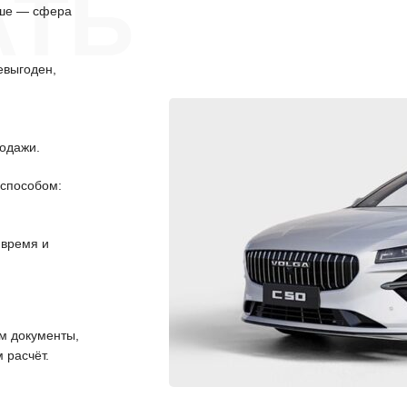
АТЬ
аше — сфера
евыгоден,
одажи.
способом:
 время и
 документы,
 расчёт.