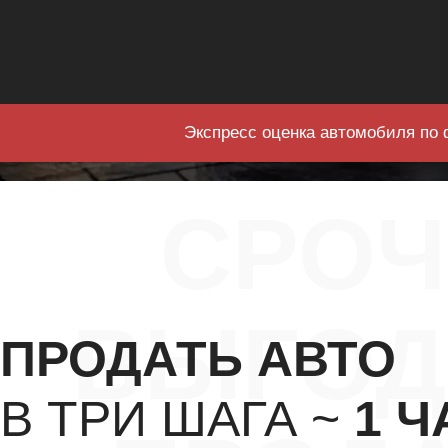
Экспресс оценка автомобиля по 
СРО
ВЫГОД
ПРОДАТЬ АВТО
В ТРИ ШАГА ~
1 Ч