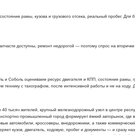
состояние рамы, кузова и грузового отсека, реальный пробег. Для
апчасти доступны, ремонт недорогой — поэтому спрос на вторичк
ль и Соболь оцениваем ресурс двигателя и КПП, состояние рамы, г
м технику с тахографом, после интенсивной работы и не на ходу.
40 тысяч жителей, крупный железнодорожный узел в центре респуб
спортно-промышленный город формирует ёмкий авторынок, где вы
вые автомобили, кроссоверы, внедорожники, а также коммерческий
яет кузов, двигатель, ходовую, пробег и документы — и сразу наз