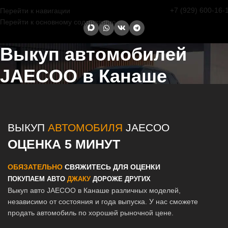
+7 (929) 600-16-
Перейти к навигации
Перейти к основному содержанию
Выкуп автомобилей
JAECOO в Канаше
Главная страница
/
Канаш
/
Выкуп автомобилей JAECOO в Казани
и Татарстане
ВЫКУП
АВТОМОБИЛЯ
JAECOO
ОЦЕНКА 5 МИНУТ
ОБЯЗАТЕЛЬНО
СВЯЖИТЕСЬ ДЛЯ ОЦЕНКИ
ПОКУПАЕМ АВТО
ДЖАКУ
ДОРОЖЕ ДРУГИХ
Выкуп авто JAECOO в Канаше различных моделей,
независимо от состояния и года выпуска. У нас сможете
продать автомобиль по хорошей рыночной цене.