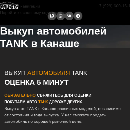
+7 (929) 600-16-
Перейти к навигации
Перейти к основному содержанию
Выкуп автомобилей
TANK в Канаше
Главная страница
/
Канаш
/
Выкуп автомобилей TANK в Казани и
Татарстане
ВЫКУП
АВТОМОБИЛЯ
TANK
ОЦЕНКА 5 МИНУТ
ОБЯЗАТЕЛЬНО
СВЯЖИТЕСЬ ДЛЯ ОЦЕНКИ
ПОКУПАЕМ АВТО
ТАНК
ДОРОЖЕ ДРУГИХ
Выкуп авто TANK в Канаше различных моделей, независимо
от состояния и года выпуска. У нас сможете продать
автомобиль по хорошей рыночной цене.