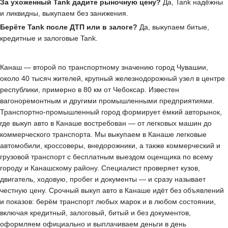
За ухоженный Tank дадите рыночную цену?
Да, Tank надёжны
и ликвидны, выкупаем без занижения.
Берёте Tank после ДТП или в залоге?
Да, выкупаем битые,
кредитные и залоговые Tank.
Канаш — второй по транспортному значению город Чувашии,
около 40 тысяч жителей, крупный железнодорожный узел в центре
республики, примерно в 80 км от Чебоксар. Известен
вагоноремонтным и другими промышленными предприятиями.
Транспортно-промышленный город формирует ёмкий авторынок,
где выкуп авто в Канаше востребован — от легковых машин до
коммерческого транспорта. Мы выкупаем в Канаше легковые
автомобили, кроссоверы, внедорожники, а также коммерческий и
грузовой транспорт с бесплатным выездом оценщика по всему
городу и Канашскому району. Специалист проверяет кузов,
двигатель, ходовую, пробег и документы — и сразу называет
честную цену. Срочный выкуп авто в Канаше идёт без объявлений
и показов: берём транспорт любых марок и в любом состоянии,
включая кредитный, залоговый, битый и без документов,
оформляем официально и выплачиваем деньги в день