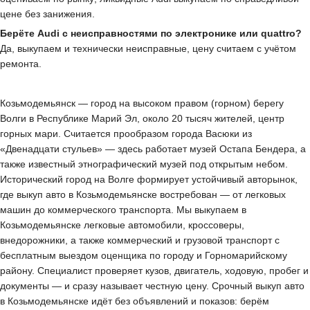
цене без занижения.
Берёте Audi с неисправностями по электронике или quattro?
Да, выкупаем и технически неисправные, цену считаем с учётом
ремонта.
Козьмодемьянск — город на высоком правом (горном) берегу
Волги в Республике Марий Эл, около 20 тысяч жителей, центр
горных мари. Считается прообразом города Васюки из
«Двенадцати стульев» — здесь работает музей Остапа Бендера, а
также известный этнографический музей под открытым небом.
Исторический город на Волге формирует устойчивый авторынок,
где выкуп авто в Козьмодемьянске востребован — от легковых
машин до коммерческого транспорта. Мы выкупаем в
Козьмодемьянске легковые автомобили, кроссоверы,
внедорожники, а также коммерческий и грузовой транспорт с
бесплатным выездом оценщика по городу и Горномарийскому
району. Специалист проверяет кузов, двигатель, ходовую, пробег и
документы — и сразу называет честную цену. Срочный выкуп авто
в Козьмодемьянске идёт без объявлений и показов: берём