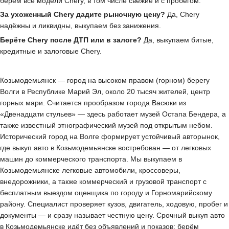
берём все модели Chery, в том числе свежие и с пробегом.
За ухоженный Chery дадите рыночную цену?
Да, Chery
надёжны и ликвидны, выкупаем без занижения.
Берёте Chery после ДТП или в залоге?
Да, выкупаем битые,
кредитные и залоговые Chery.
Козьмодемьянск — город на высоком правом (горном) берегу
Волги в Республике Марий Эл, около 20 тысяч жителей, центр
горных мари. Считается прообразом города Васюки из
«Двенадцати стульев» — здесь работает музей Остапа Бендера, а
также известный этнографический музей под открытым небом.
Исторический город на Волге формирует устойчивый авторынок,
где выкуп авто в Козьмодемьянске востребован — от легковых
машин до коммерческого транспорта. Мы выкупаем в
Козьмодемьянске легковые автомобили, кроссоверы,
внедорожники, а также коммерческий и грузовой транспорт с
бесплатным выездом оценщика по городу и Горномарийскому
району. Специалист проверяет кузов, двигатель, ходовую, пробег и
документы — и сразу называет честную цену. Срочный выкуп авто
в Козьмодемьянске идёт без объявлений и показов: берём