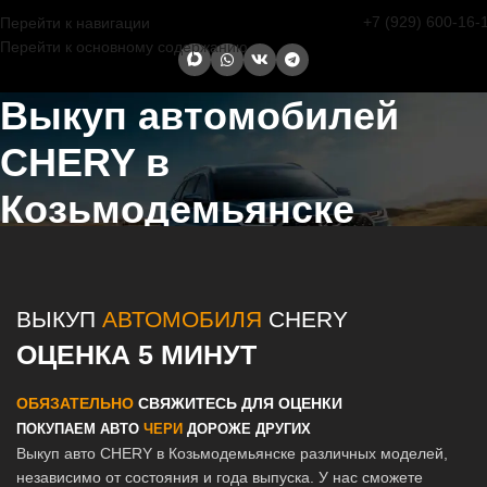
+7 (929) 600-16-
Перейти к навигации
Перейти к основному содержанию
Выкуп автомобилей
CHERY в
Козьмодемьянске
Главная страница
/
Козьмодемьянск
/
Выкуп автомобилей CHERY в
Казани и Татарстане
ВЫКУП
АВТОМОБИЛЯ
CHERY
ОЦЕНКА 5 МИНУТ
ОБЯЗАТЕЛЬНО
СВЯЖИТЕСЬ ДЛЯ ОЦЕНКИ
ПОКУПАЕМ АВТО
ЧЕРИ
ДОРОЖЕ ДРУГИХ
Выкуп авто CHERY в Козьмодемьянске различных моделей,
независимо от состояния и года выпуска. У нас сможете