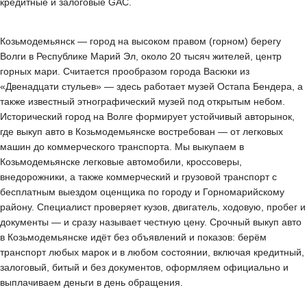
кредитные и залоговые GAC.
Козьмодемьянск — город на высоком правом (горном) берегу
Волги в Республике Марий Эл, около 20 тысяч жителей, центр
горных мари. Считается прообразом города Васюки из
«Двенадцати стульев» — здесь работает музей Остапа Бендера, а
также известный этнографический музей под открытым небом.
Исторический город на Волге формирует устойчивый авторынок,
где выкуп авто в Козьмодемьянске востребован — от легковых
машин до коммерческого транспорта. Мы выкупаем в
Козьмодемьянске легковые автомобили, кроссоверы,
внедорожники, а также коммерческий и грузовой транспорт с
бесплатным выездом оценщика по городу и Горномарийскому
району. Специалист проверяет кузов, двигатель, ходовую, пробег и
документы — и сразу называет честную цену. Срочный выкуп авто
в Козьмодемьянске идёт без объявлений и показов: берём
транспорт любых марок и в любом состоянии, включая кредитный,
залоговый, битый и без документов, оформляем официально и
выплачиваем деньги в день обращения.