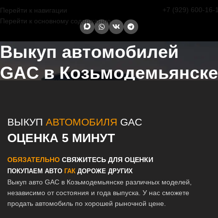
+7 (929) 600-16-
Перейти к навигации
Перейти к основному содержанию
Выкуп автомобилей
GAC в Козьмодемьянске
Главная страница
/
Козьмодемьянск
/
Выкуп автомобилей GAC в
Казани и Татарстане
ВЫКУП
АВТОМОБИЛЯ
GAC
ОЦЕНКА 5 МИНУТ
ОБЯЗАТЕЛЬНО
СВЯЖИТЕСЬ ДЛЯ ОЦЕНКИ
ПОКУПАЕМ АВТО
ГАК
ДОРОЖЕ ДРУГИХ
Выкуп авто GAC в Козьмодемьянске различных моделей,
независимо от состояния и года выпуска. У нас сможете
продать автомобиль по хорошей рыночной цене.