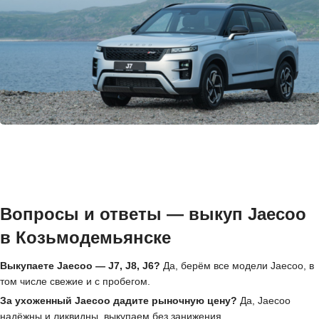
Вопросы и ответы — выкуп Jaecoo
в Козьмодемьянске
Выкупаете Jaecoo — J7, J8, J6?
Да, берём все модели Jaecoo, в
том числе свежие и с пробегом.
За ухоженный Jaecoo дадите рыночную цену?
Да, Jaecoo
надёжны и ликвидны, выкупаем без занижения.