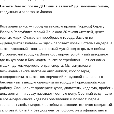
Берёте Jaecoo после ДТП или в залоге?
Да, выкупаем битые,
кредитные и залоговые Jaecoo.
Козьмодемьянск — город на высоком правом (горном) берегу
Волги в Республике Марий Эл, около 20 тысяч жителей, центр
горных мари. Считается прообразом города Васюки из
«Двенадцати стульев» — здесь работает музей Остапа Бендера, а
также известный этнографический музей под открытым небом.
Исторический город на Волге формирует устойчивый авторынок,
где выкуп авто в Козьмодемьянске востребован — от легковых
машин до коммерческого транспорта. Мы выкупаем в
Козьмодемьянске легковые автомобили, кроссоверы,
внедорожники, а также коммерческий и грузовой транспорт с
бесплатным выездом оценщика по городу и Горномарийскому
району. Специалист проверяет кузов, двигатель, ходовую, пробег и
документы — и сразу называет честную цену. Срочный выкуп авто
в Козьмодемьянске идёт без объявлений и показов: берём
транспорт любых марок и в любом состоянии, включая кредитный,
залоговый, битый и без документов, оформляем официально и