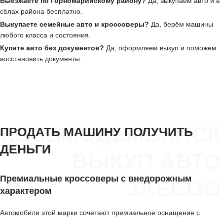
Выезжаете по Горномарийскому району?
Да, выкупаем авто и в
сёлах района бесплатно.
Выкупаете семейные авто и кроссоверы?
Да, берём машины
любого класса и состояния.
Купите авто без документов?
Да, оформляем выкуп и поможем
восстановить документы.
КОЗЬМОДЕМЬЯНСК
ПРОДАТЬ МАШИНУ ПОЛУЧИТЬ
ДЕНЬГИ
ВЫКУП АВТО
Премиальные кроссоверы с внедорожным
JAECOO
характером
Автомобили этой марки сочетают премиальное оснащение с