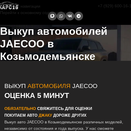
+7 (929) 600-16-
Перейти к навигации
Перейти к основному содержанию
Выкуп автомобилей
JAECOO в
Козьмодемьянске
Главная страница
/
Козьмодемьянск
/
Выкуп автомобилей JAECOO
в Казани и Татарстане
ВЫКУП
АВТОМОБИЛЯ
JAECOO
ОЦЕНКА 5 МИНУТ
ОБЯЗАТЕЛЬНО
СВЯЖИТЕСЬ ДЛЯ ОЦЕНКИ
ПОКУПАЕМ АВТО
ДЖАКУ
ДОРОЖЕ ДРУГИХ
Выкуп авто JAECOO в Козьмодемьянске различных моделей,
независимо от состояния и года выпуска. У нас сможете