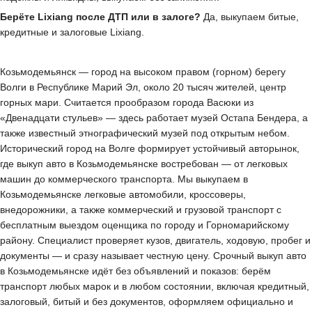
Берёте Lixiang после ДТП или в залоге?
Да, выкупаем битые,
кредитные и залоговые Lixiang.
Козьмодемьянск — город на высоком правом (горном) берегу
Волги в Республике Марий Эл, около 20 тысяч жителей, центр
горных мари. Считается прообразом города Васюки из
«Двенадцати стульев» — здесь работает музей Остапа Бендера, а
также известный этнографический музей под открытым небом.
Исторический город на Волге формирует устойчивый авторынок,
где выкуп авто в Козьмодемьянске востребован — от легковых
машин до коммерческого транспорта. Мы выкупаем в
Козьмодемьянске легковые автомобили, кроссоверы,
внедорожники, а также коммерческий и грузовой транспорт с
бесплатным выездом оценщика по городу и Горномарийскому
району. Специалист проверяет кузов, двигатель, ходовую, пробег и
документы — и сразу называет честную цену. Срочный выкуп авто
в Козьмодемьянске идёт без объявлений и показов: берём
транспорт любых марок и в любом состоянии, включая кредитный,
залоговый, битый и без документов, оформляем официально и