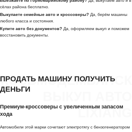
Выезжаете по Горномарийскому району?
Да, выкупаем авто и в
сёлах района бесплатно.
Выкупаете семейные авто и кроссоверы?
Да, берём машины
любого класса и состояния.
Купите авто без документов?
Да, оформляем выкуп и поможем
восстановить документы.
КОЗЬМОДЕМЬЯНСК
ПРОДАТЬ МАШИНУ ПОЛУЧИТЬ
ДЕНЬГИ
ВЫКУП АВТО
Премиум-кроссоверы с увеличенным запасом
LIXIANG
хода
Автомобили этой марки сочетают электротягу с бензогенератором