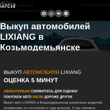
+7 (929) 600-16-
Перейти к навигации
Перейти к основному содержанию
Выкуп автомобилей
LIXIANG в
Козьмодемьянске
Главная страница
/
Козьмодемьянск
/
Выкуп автомобилей LIXIANG
в Казани и Татарстане
ВЫКУП
АВТОМОБИЛЯ
LIXIANG
ОЦЕНКА 5 МИНУТ
ОБЯЗАТЕЛЬНО
СВЯЖИТЕСЬ ДЛЯ ОЦЕНКИ
ПОКУПАЕМ АВТО
ЛИСЯН
ДОРОЖЕ ДРУГИХ
Выкуп авто LIXIANG в Козьмодемьянске различных моделей,
независимо от состояния и года выпуска. У нас сможете