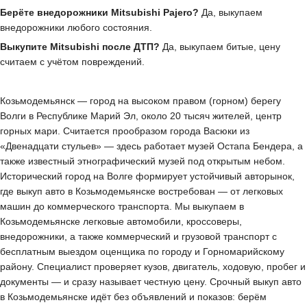
Берёте внедорожники Mitsubishi Pajero?
Да, выкупаем
внедорожники любого состояния.
Выкупите Mitsubishi после ДТП?
Да, выкупаем битые, цену
считаем с учётом повреждений.
Козьмодемьянск — город на высоком правом (горном) берегу
Волги в Республике Марий Эл, около 20 тысяч жителей, центр
горных мари. Считается прообразом города Васюки из
«Двенадцати стульев» — здесь работает музей Остапа Бендера, а
также известный этнографический музей под открытым небом.
Исторический город на Волге формирует устойчивый авторынок,
где выкуп авто в Козьмодемьянске востребован — от легковых
машин до коммерческого транспорта. Мы выкупаем в
Козьмодемьянске легковые автомобили, кроссоверы,
внедорожники, а также коммерческий и грузовой транспорт с
бесплатным выездом оценщика по городу и Горномарийскому
району. Специалист проверяет кузов, двигатель, ходовую, пробег и
документы — и сразу называет честную цену. Срочный выкуп авто
в Козьмодемьянске идёт без объявлений и показов: берём