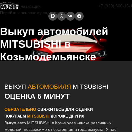
+7 (929) 600-16-
Перейти к навигации
Перейти к основному содержанию
Выкуп автомобилей
MITSUBISHI в
Козьмодемьянске
Главная страница
/
Козьмодемьянск
/
Выкуп автомобилей
MITSUBISHI в Казани и Татарстане
ВЫКУП
АВТОМОБИЛЯ
MITSUBISHI
ОЦЕНКА 5 МИНУТ
ОБЯЗАТЕЛЬНО
СВЯЖИТЕСЬ ДЛЯ ОЦЕНКИ
ПОКУПАЕМ
MITSUBISHI
ДОРОЖЕ ДРУГИХ
Выкуп авто MITSUBISHI в Козьмодемьянске различных
моделей, независимо от состояния и года выпуска. У нас