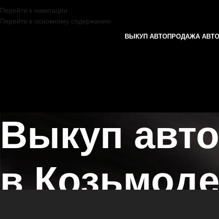
Перейти к навигации
Перейти к основному содержанию
ВЫКУП АВТО
ПРОДАЖА АВТ
Выкуп авт
в Козьмод
Главная страница
/
Козьмодемьянск
/
Выкуп автомобилей PORSCHE