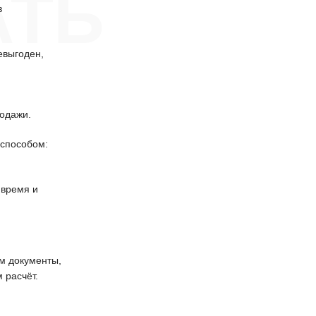
АТЬ
в
евыгоден,
одажи.
способом:
 время и
 документы,
 расчёт.