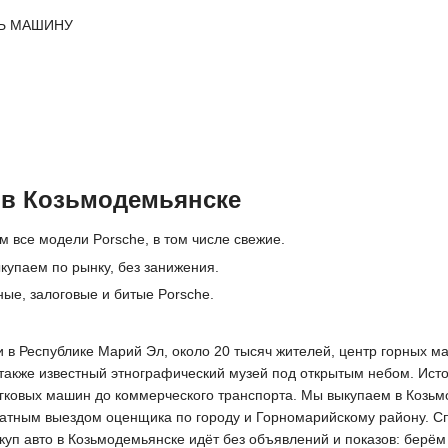
Ь МАШИНУ
 в Козьмодемьянске
м все модели Porsche, в том числе свежие.
купаем по рынку, без занижения.
ые, залоговые и битые Porsche.
 в Республике Марий Эл, около 20 тысяч жителей, центр горных м
 также известный этнографический музей под открытым небом. Ист
легковых машин до коммерческого транспорта. Мы выкупаем в Козь
латным выездом оценщика по городу и Горномарийскому району. Сп
куп авто в Козьмодемьянске идёт без объявлений и показов: берё