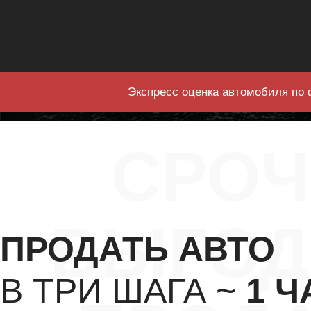
Экспресс оценка автомобиля по 
СРО
ВЫГОД
ПРОДАТЬ АВТО
В ТРИ ШАГА ~
1 Ч