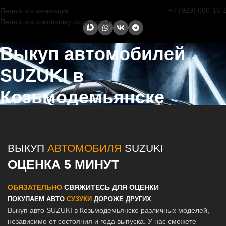
+7 (929) 600-16-
Перейти к навигации
Перейти к основному содержанию
Выкуп автомобилей
SUZUKI в
Козьмодемьянске
Главная страница
/
Козьмодемьянск
/
Выкуп автомобилей SUZUKI
в Казани и Татарстане
ВЫКУП
АВТОМОБИЛЯ
SUZUKI
ОЦЕНКА 5 МИНУТ
ОБЯЗАТЕЛЬНО
СВЯЖИТЕСЬ ДЛЯ ОЦЕНКИ
ПОКУПАЕМ АВТО
СУЗУКИ
ДОРОЖЕ ДРУГИХ
Выкуп авто SUZUKI в Козьмодемьянске различных моделей,
независимо от состояния и года выпуска. У нас сможете