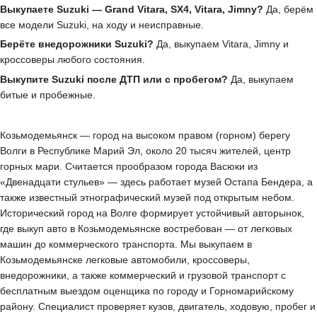
Выкупаете Suzuki — Grand Vitara, SX4, Vitara, Jimny?
Да, берём
все модели Suzuki, на ходу и неисправные.
Берёте внедорожники Suzuki?
Да, выкупаем Vitara, Jimny и
кроссоверы любого состояния.
Выкупите Suzuki после ДТП или с пробегом?
Да, выкупаем
битые и пробежные.
Козьмодемьянск — город на высоком правом (горном) берегу
Волги в Республике Марий Эл, около 20 тысяч жителей, центр
горных мари. Считается прообразом города Васюки из
«Двенадцати стульев» — здесь работает музей Остапа Бендера, а
также известный этнографический музей под открытым небом.
Исторический город на Волге формирует устойчивый авторынок,
где выкуп авто в Козьмодемьянске востребован — от легковых
машин до коммерческого транспорта. Мы выкупаем в
Козьмодемьянске легковые автомобили, кроссоверы,
внедорожники, а также коммерческий и грузовой транспорт с
бесплатным выездом оценщика по городу и Горномарийскому
району. Специалист проверяет кузов, двигатель, ходовую, пробег и