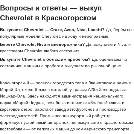
Вопросы и ответы — выкуп
Chevrolet в Красногорском
Выкупаете Chevrolet — Cruze, Aveo, Niva, Lacetti?
Да, берём все
популярные модели Chevrolet, на ходу и неисправные.
Берёте Chevrolet Niva и внедорожники?
Да, выкупаем и Niva, и
кроссоверы Chevrolet любого состояния.
Выкупите Chevrolet с большим пробегом?
Да, оцениваем по
состоянию; машины с пробегом выкупаем по рыночной цене.
Красногорский — посёлок городского типа в Звениговском районе
Марий Эл, около 6 тысяч жителей, у трассы А295 Зеленодольск —
Йошкар-Ола. Здесь находится администрация национального
парка «Марий Чодра», лечебные источники «Зелёный ключ» и
карстовое озеро; работают завод автофургонов и производство
электродвигателей. Промышленно-курортный райцентр
формирует устойчивый авторынок, где выкуп авто в Красногорском
востребован — от легковых машин до коммерческого транспорта.