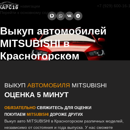
+7 (929) 600-16-
Перейти к навигации
Перейти к основному содержанию
Выкуп автомобилей
MITSUBISHI в
Красногорском
Главная страница
/
Красногорский
/
Выкуп автомобилей
MITSUBISHI в Казани и Татарстане
ВЫКУП
АВТОМОБИЛЯ
MITSUBISHI
ОЦЕНКА 5 МИНУТ
ОБЯЗАТЕЛЬНО
СВЯЖИТЕСЬ ДЛЯ ОЦЕНКИ
ПОКУПАЕМ
MITSUBISHI
ДОРОЖЕ ДРУГИХ
Выкуп авто MITSUBISHI в Красногорском различных моделей,
независимо от состояния и года выпуска. У нас сможете