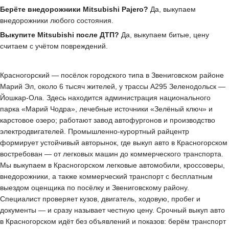
Берёте внедорожники Mitsubishi Pajero?
Да, выкупаем
внедорожники любого состояния.
Выкупите Mitsubishi после ДТП?
Да, выкупаем битые, цену
считаем с учётом повреждений.
Красногорский — посёлок городского типа в Звениговском районе
Марий Эл, около 6 тысяч жителей, у трассы А295 Зеленодольск —
Йошкар-Ола. Здесь находится администрация национального
парка «Марий Чодра», лечебные источники «Зелёный ключ» и
карстовое озеро; работают завод автофургонов и производство
электродвигателей. Промышленно-курортный райцентр
формирует устойчивый авторынок, где выкуп авто в Красногорском
востребован — от легковых машин до коммерческого транспорта.
Мы выкупаем в Красногорском легковые автомобили, кроссоверы,
внедорожники, а также коммерческий транспорт с бесплатным
выездом оценщика по посёлку и Звениговскому району.
Специалист проверяет кузов, двигатель, ходовую, пробег и
документы — и сразу называет честную цену. Срочный выкуп авто
в Красногорском идёт без объявлений и показов: берём транспорт