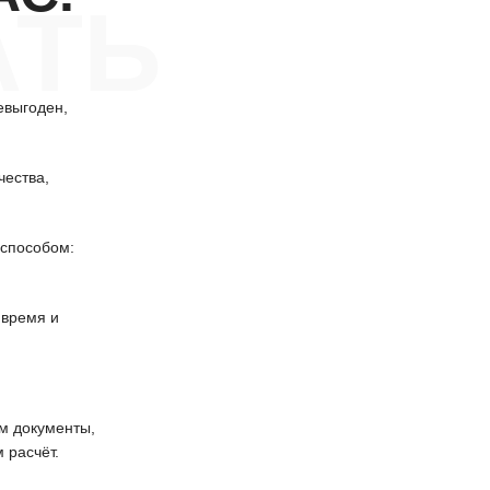
АТЬ
евыгоден,
чества,
способом:
 время и
 документы,
 расчёт.