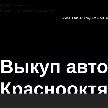
Перейти к навигации
Перейти к основному содержанию
ВЫКУП АВТО
ПРОДАЖА АВТ
Выкуп авто
Красноокт
Главная страница
/
Краснооктябрьский
/
Выкуп автомобилей KIA в 