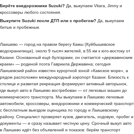
Берёте внедорожники Suzuki?
Да, выкупаем Vitara, Jimny и
кроссоверы любого состояния.
Выкупите Suzuki после ДТП или с пробегом?
Да, выкупаем
битые и пробежные.
Лаишево — город на правом берегу Камы (Куйбышевское
водохранилище), около 9 тысяч жителей, в 55 км к юго-востоку от
Казани. Основанный ещё булгарами, он считается «державинским
краем» — родиной поэта Гавриила Державина; сегодня
Лаишевский район известен курортной зоной «Камское море», а
рядом расположен международный аэропорт Казани. Близость к
столице и развитая рекреация формируют активный авторынок,
где выкуп авто в Лаишево востребован — от легковых машин до
коммерческого транспорта. Мы выкупаем в Лаишево легковые
автомобили, кроссоверы, внедорожники и коммерческий транспорт
с бесплатным выездом оценщика по городу и Лаишевскому
району. Специалист проверяет кузов, двигатель, ходовую, пробег и
документы — и сразу называет честную цену. Срочный выкуп авто
в Лаишево идёт без объявлений и показов: берём транспорт