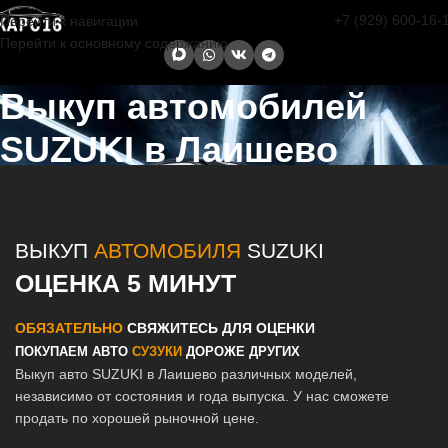
+7 (929) 600-16-
Перейти к навигации
Перейти к основному содержанию
Выкуп автомобилей
SUZUKI в Лаишево
Главная страница
/
Лаишево
/
Выкуп автомобилей SUZUKI в
Казани и Татарстане
ВЫКУП
АВТОМОБИЛЯ
SUZUKI
ОЦЕНКА 5 МИНУТ
ОБЯЗАТЕЛЬНО
СВЯЖИТЕСЬ ДЛЯ ОЦЕНКИ
ПОКУПАЕМ АВТО
СУЗУКИ
ДОРОЖЕ ДРУГИХ
Выкуп авто SUZUKI в Лаишево различных моделей,
независимо от состояния и года выпуска. У нас сможете
продать по хорошей рыночной цене.