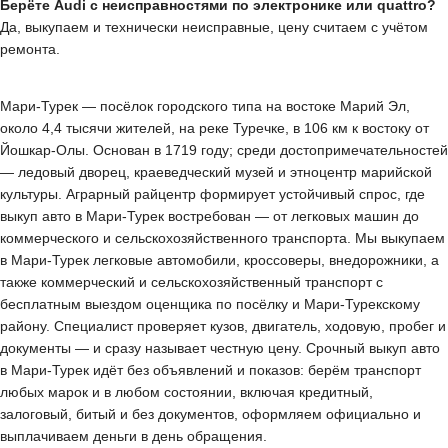
Берёте Audi с неисправностями по электронике или quattro?
Да, выкупаем и технически неисправные, цену считаем с учётом
ремонта.
Мари-Турек — посёлок городского типа на востоке Марий Эл,
около 4,4 тысячи жителей, на реке Туречке, в 106 км к востоку от
Йошкар-Олы. Основан в 1719 году; среди достопримечательностей
— ледовый дворец, краеведческий музей и этноцентр марийской
культуры. Аграрный райцентр формирует устойчивый спрос, где
выкуп авто в Мари-Турек востребован — от легковых машин до
коммерческого и сельскохозяйственного транспорта. Мы выкупаем
в Мари-Турек легковые автомобили, кроссоверы, внедорожники, а
также коммерческий и сельскохозяйственный транспорт с
бесплатным выездом оценщика по посёлку и Мари-Турекскому
району. Специалист проверяет кузов, двигатель, ходовую, пробег и
документы — и сразу называет честную цену. Срочный выкуп авто
в Мари-Турек идёт без объявлений и показов: берём транспорт
любых марок и в любом состоянии, включая кредитный,
залоговый, битый и без документов, оформляем официально и
выплачиваем деньги в день обращения.