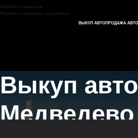
Перейти к навигации
Перейти к основному содержанию
ВЫКУП АВТО
ПРОДАЖА АВТ
Выкуп авт
Медведево
Главная страница
/
Медведево
/
Выкуп автомобилей EXEED в Казан