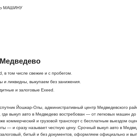
Ь МАШИНУ
 Медведево
, в том числе свежие и с пробегом.
ы и ликвидны, выкупаем без занижения.
дитные и залоговые Exeed.
д-спутник Йошкар-Олы, административный центр Медведевского ра
 где выкуп авто в Медведево востребован — от легковых машин до
кже коммерческий и грузовой транспорт с бесплатным выездом оце
нты — и сразу называет честную цену. Срочный выкуп авто в Медве
 залоговый, битый и без документов, оформляем официально и вы