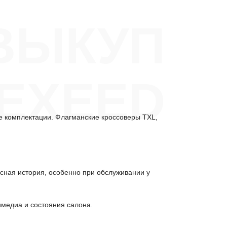
ВЫКУП
 EXEED
е комплектации. Флагманские кроссоверы TXL,
исная история, особенно при обслуживании у
имедиа и состояния салона.