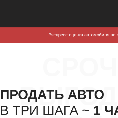
Экспресс оценка автомобиля по 
СРО
ВЫГОД
ПРОДАТЬ АВТО
В ТРИ ШАГА ~
1 Ч