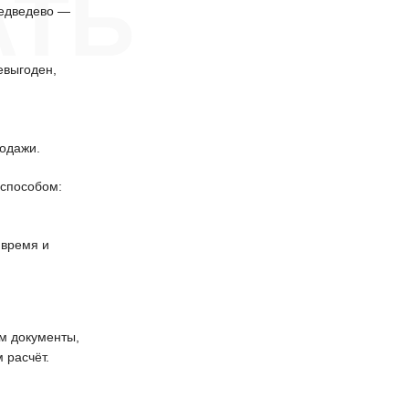
АТЬ
Медведево —
евыгоден,
одажи.
способом:
 время и
 документы,
 расчёт.