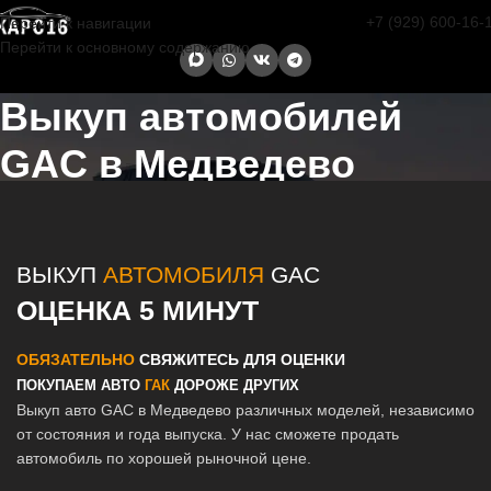
+7 (929) 600-16-
Перейти к навигации
Перейти к основному содержанию
Выкуп автомобилей
GAC в Медведево
Главная страница
/
Медведево
/
Выкуп автомобилей GAC в Казани
и Татарстане
ВЫКУП
АВТОМОБИЛЯ
GAC
ОЦЕНКА 5 МИНУТ
ОБЯЗАТЕЛЬНО
СВЯЖИТЕСЬ ДЛЯ ОЦЕНКИ
ПОКУПАЕМ АВТО
ГАК
ДОРОЖЕ ДРУГИХ
Выкуп авто GAC в Медведево различных моделей, независимо
от состояния и года выпуска. У нас сможете продать
автомобиль по хорошей рыночной цене.