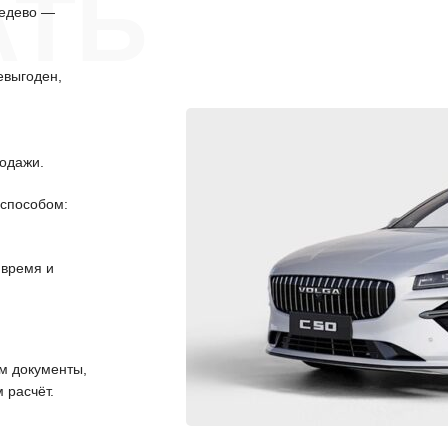
АТЬ
ведево —
евыгоден,
одажи.
способом:
 время и
 документы,
 расчёт.