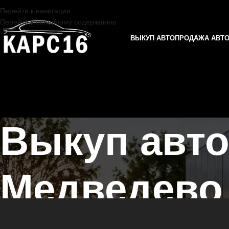
Перейти к навигации
Перейти к основному содержанию
ВЫКУП АВТО
ПРОДАЖА АВТ
Выкуп авто
Медведево
Главная страница
/
Медведево
/
Выкуп автомобилей ГАЗ в Казани 