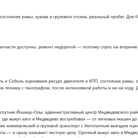
состояние рамы, кузова и грузового отсека, реальный пробег. Для
апчасти доступны, ремонт недорогой — поэтому спрос на вторичк
ль и Соболь оцениваем ресурс двигателя и КПП, состояние рамы, г
м технику с тахографом, после интенсивной работы и не на ходу.
д-спутник Йошкар-Олы, административный центр Медведевского ра
 где выкуп авто в Медведево востребован — от легковых машин до
кже коммерческий и грузовой транспорт с бесплатным выездом оце
нты — и сразу называет честную цену. Срочный выкуп авто в Медве