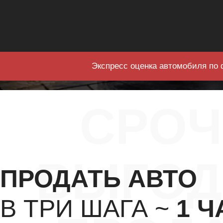
Экспресс оценка автомобиля по 
СРО
ВЫГОД
ПРОДАТЬ АВТО
В ТРИ ШАГА ~
1 Ч