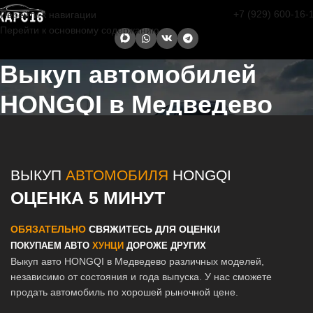
+7 (929) 600-16-
Перейти к навигации
Перейти к основному содержанию
Выкуп автомобилей
HONGQI в Медведево
Главная страница
/
Медведево
/
Выкуп автомобилей HONGQI в
Казани и Татарстане
ВЫКУП
АВТОМОБИЛЯ
HONGQI
ОЦЕНКА 5 МИНУТ
ОБЯЗАТЕЛЬНО
СВЯЖИТЕСЬ ДЛЯ ОЦЕНКИ
ПОКУПАЕМ АВТО
ХУНЦИ
ДОРОЖЕ ДРУГИХ
Выкуп авто HONGQI в Медведево различных моделей,
независимо от состояния и года выпуска. У нас сможете
продать автомобиль по хорошей рыночной цене.