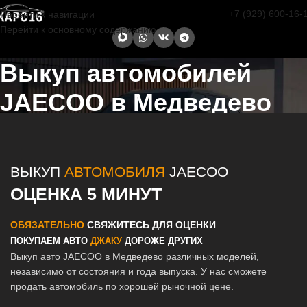
+7 (929) 600-16-
Перейти к навигации
Перейти к основному содержанию
Выкуп автомобилей
JAECOO в Медведево
Главная страница
/
Медведево
/
Выкуп автомобилей JAECOO в
Казани и Татарстане
ВЫКУП
АВТОМОБИЛЯ
JAECOO
ОЦЕНКА 5 МИНУТ
ОБЯЗАТЕЛЬНО
СВЯЖИТЕСЬ ДЛЯ ОЦЕНКИ
ПОКУПАЕМ АВТО
ДЖАКУ
ДОРОЖЕ ДРУГИХ
Выкуп авто JAECOO в Медведево различных моделей,
независимо от состояния и года выпуска. У нас сможете
продать автомобиль по хорошей рыночной цене.