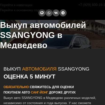
+7 (929) 600-16-
Перейти к навигации
Перейти к основному содержанию
Выкуп автомобилей
SSANGYONG в
Медведево
Главная страница
/
Медведево
/
Выкуп автомобилей SSANGYONG
в Казани и Татарстане
ВЫКУП
АВТОМОБИЛЯ
SSANGYONG
ОЦЕНКА 5 МИНУТ
ОБЯЗАТЕЛЬНО
СВЯЖИТЕСЬ ДЛЯ ОЦЕНКИ
ПОКУПАЕМ АВТО
САНГ-ЙОНГ
ДОРОЖЕ ДРУГИХ
Выкуп авто SSANGYONG в Медведево различных моделей,
независимо от состояния и года выпуска. У нас сможете