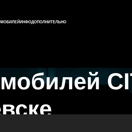
ОМОБИЛЕЙ
ИНФО
ДОПОЛНИТЕЛЬНО
омобилей C
вске
азани и Татарстане