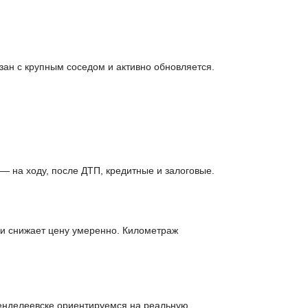
ан с крупным соседом и активно обновляется.
 на ходу, после ДТП, кредитные и залоговые.
ии снижает цену умеренно. Километраж
Менделеевске ориентируемся на реальную