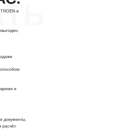
АТЬ
CITROEN в
евыгоден,
одажи.
способом:
 время и
 документы,
 расчёт.