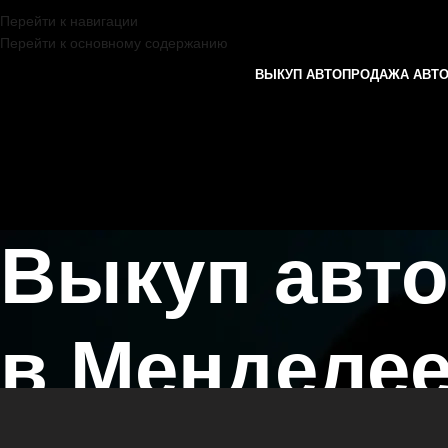
Перейти к навигации
Перейти к основному содержанию
ВЫКУП АВТО
ПРОДАЖА АВТ
Выкуп авт
в Менделее
Главная страница
/
Менделеевск
/
Выкуп автомобилей CITROEN в К