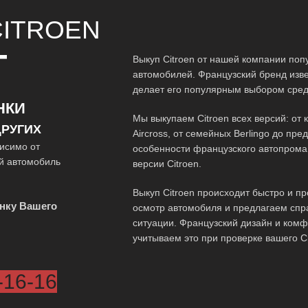
ITROEN
Т
Выкуп Citroen от нашей компании по
автомобилей. Французский бренд изв
делает его популярным выбором сред
НКИ
Мы выкупаем Citroen всех версий: от 
РУГИХ
Aircross, от семейных Berlingo до пр
исимо от
особенности французского автопрома
ой автомобиль
версии Citroen.
Выкуп Citroen происходит быстро и п
нку Вашего
осмотр автомобиля и предлагаем спр
ситуации. Французский дизайн и ком
учитываем это при проверке вашего Ci
-16-16