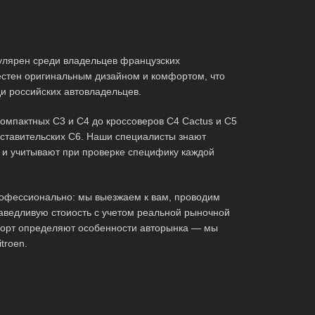
пулярен среди владельцев французских
естен оригинальным дизайном и комфортом, что
и российских автовладельцев.
компактных C3 и C4 до кроссоверов C4 Cactus и C5
едставительских C6. Наши специалисты знают
 и учитывают при проверке специфику каждой
рофессионально: мы выезжаем к вам, проводим
аведливую стоиость с учетом реальной рыночной
форт определяют особенности авторынка — мы
troen.