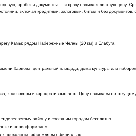
ходовую, пробег и документы — и сразу называет честную цену. Ср
остоянии, включая кредитный, залоговый, битый и без документов
регу Камы; рядом Набережные Челны (20 км) и Елабуга.
 имени Карпова, центральной площади, дома культуры или набере
са, кроссоверы и корпоративные авто. Цену называем по текущем
енделеевскому району и соседним городам бесплатно.
банке и переоформляем.
а к проходным, оформляем официально.