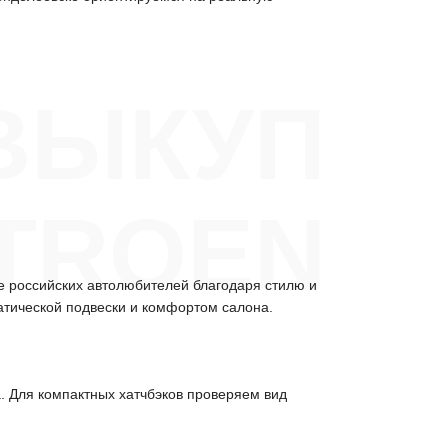
ВЫКУП
ITROEN
е российских автолюбителей благодаря стилю и
атической подвески и комфортом салона.
а. Для компактных хатчбэков проверяем вид