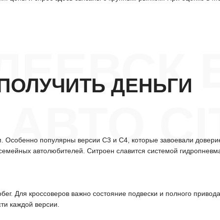
ЛЕЕВСК 
ПОЛУЧИТЬ ДЕНЬГИ
АВТО C
. Особенно популярны версии C3 и C4, которые завоевали довери
у семейных автолюбителей. Ситроен славится системой гидропневм
обег. Для кроссоверов важно состояние подвески и полного привод
ти каждой версии.