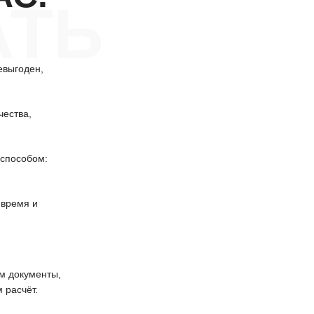
АТЬ
евыгоден,
чества,
способом:
 время и
 документы,
 расчёт.