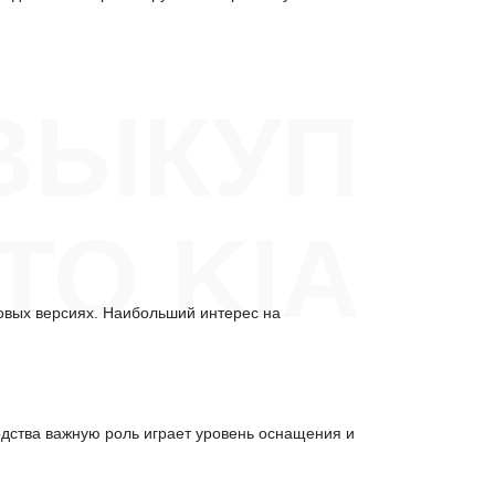
ВЫКУП
ТО KIA
вых версиях. Наибольший интерес на
одства важную роль играет уровень оснащения и