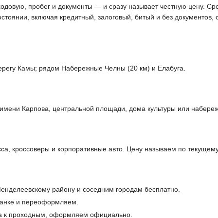
ходовую, пробег и документы — и сразу называет честную цену. Ср
остоянии, включая кредитный, залоговый, битый и без документов
регу Камы; рядом Набережные Челны (20 км) и Елабуга.
 имени Карпова, центральной площади, дома культуры или набере
са, кроссоверы и корпоративные авто. Цену называем по текущем
енделеевскому району и соседним городам бесплатно.
банке и переоформляем.
а к проходным, оформляем официально.