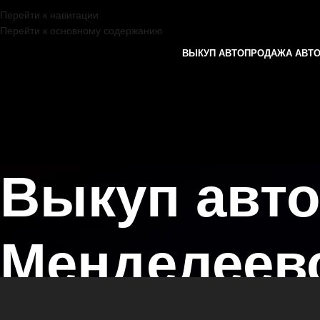
Перейти к навигации
Перейти к основному содержанию
ВЫКУП АВТО
ПРОДАЖА АВТ
Выкуп авто
Менделеев
Главная страница
/
Менделеевск
/
Выкуп автомобилей KIA в Казани