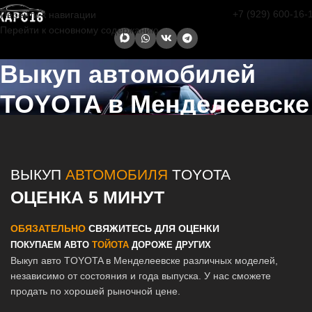
+7 (929) 600-16-
Перейти к навигации
Перейти к основному содержанию
Выкуп автомобилей
TOYOTA в Менделеевске
Главная страница
/
Менделеевск
/
Выкуп автомобилей TOYOTA в
Казани и Татарстане
ВЫКУП
АВТОМОБИЛЯ
TOYOTA
ОЦЕНКА 5 МИНУТ
ОБЯЗАТЕЛЬНО
СВЯЖИТЕСЬ ДЛЯ ОЦЕНКИ
ПОКУПАЕМ АВТО
ТОЙОТА
ДОРОЖЕ ДРУГИХ
Выкуп авто TOYOTA в Менделеевске различных моделей,
независимо от состояния и года выпуска. У нас сможете
продать по хорошей рыночной цене.