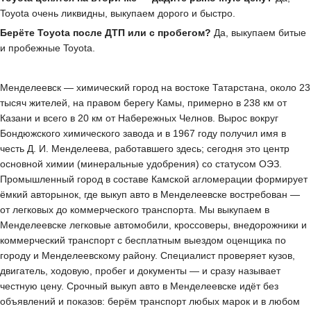
Toyota очень ликвидны, выкупаем дорого и быстро.
Берёте Toyota после ДТП или с пробегом?
Да, выкупаем битые
и пробежные Toyota.
Менделеевск — химический город на востоке Татарстана, около 23
тысяч жителей, на правом берегу Камы, примерно в 238 км от
Казани и всего в 20 км от Набережных Челнов. Вырос вокруг
Бондюжского химического завода и в 1967 году получил имя в
честь Д. И. Менделеева, работавшего здесь; сегодня это центр
основной химии (минеральные удобрения) со статусом ОЭЗ.
Промышленный город в составе Камской агломерации формирует
ёмкий авторынок, где выкуп авто в Менделеевске востребован —
от легковых до коммерческого транспорта. Мы выкупаем в
Менделеевске легковые автомобили, кроссоверы, внедорожники и
коммерческий транспорт с бесплатным выездом оценщика по
городу и Менделеевскому району. Специалист проверяет кузов,
двигатель, ходовую, пробег и документы — и сразу называет
честную цену. Срочный выкуп авто в Менделеевске идёт без
объявлений и показов: берём транспорт любых марок и в любом