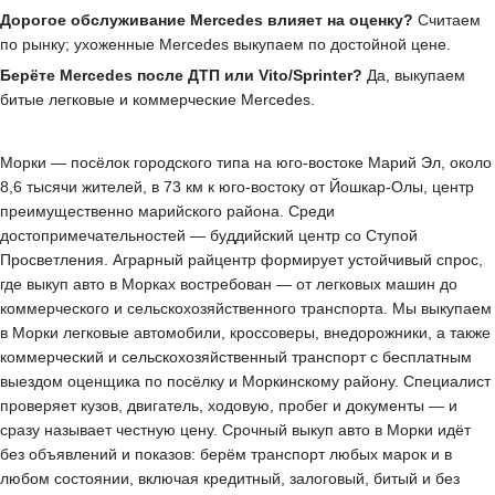
Дорогое обслуживание Mercedes влияет на оценку?
Считаем
по рынку; ухоженные Mercedes выкупаем по достойной цене.
Берёте Mercedes после ДТП или Vito/Sprinter?
Да, выкупаем
битые легковые и коммерческие Mercedes.
Морки — посёлок городского типа на юго-востоке Марий Эл, около
8,6 тысячи жителей, в 73 км к юго-востоку от Йошкар-Олы, центр
преимущественно марийского района. Среди
достопримечательностей — буддийский центр со Ступой
Просветления. Аграрный райцентр формирует устойчивый спрос,
где выкуп авто в Морках востребован — от легковых машин до
коммерческого и сельскохозяйственного транспорта. Мы выкупаем
в Морки легковые автомобили, кроссоверы, внедорожники, а также
коммерческий и сельскохозяйственный транспорт с бесплатным
выездом оценщика по посёлку и Моркинскому району. Специалист
проверяет кузов, двигатель, ходовую, пробег и документы — и
сразу называет честную цену. Срочный выкуп авто в Морки идёт
без объявлений и показов: берём транспорт любых марок и в
любом состоянии, включая кредитный, залоговый, битый и без