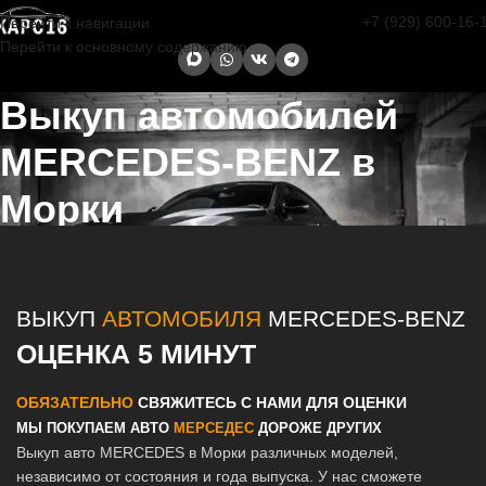
+7 (929) 600-16-
Перейти к навигации
Перейти к основному содержанию
Выкуп автомобилей
MERCEDES-BENZ в
Морки
Главная страница
/
Морки
/
Выкуп автомобилей MERCEDES-BENZ
в Казани и Татарстане
ВЫКУП
АВТОМОБИЛЯ
MERCEDES-BENZ
ОЦЕНКА 5 МИНУТ
ОБЯЗАТЕЛЬНО
СВЯЖИТЕСЬ С НАМИ ДЛЯ ОЦЕНКИ
МЫ ПОКУПАЕМ АВТО
МЕРСЕДЕС
ДОРОЖЕ ДРУГИХ
Выкуп авто MERCEDES в Морки различных моделей,
независимо от состояния и года выпуска. У нас сможете