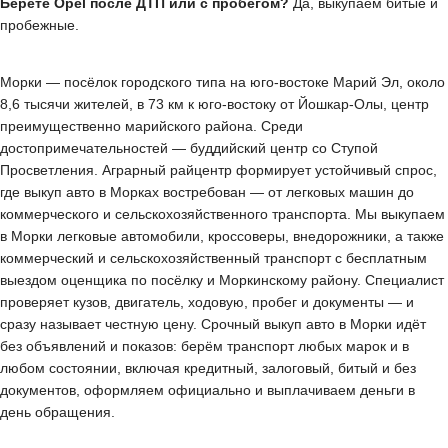
Берёте Opel после ДТП или с пробегом?
Да, выкупаем битые и
пробежные.
Морки — посёлок городского типа на юго-востоке Марий Эл, около
8,6 тысячи жителей, в 73 км к юго-востоку от Йошкар-Олы, центр
преимущественно марийского района. Среди
достопримечательностей — буддийский центр со Ступой
Просветления. Аграрный райцентр формирует устойчивый спрос,
где выкуп авто в Морках востребован — от легковых машин до
коммерческого и сельскохозяйственного транспорта. Мы выкупаем
в Морки легковые автомобили, кроссоверы, внедорожники, а также
коммерческий и сельскохозяйственный транспорт с бесплатным
выездом оценщика по посёлку и Моркинскому району. Специалист
проверяет кузов, двигатель, ходовую, пробег и документы — и
сразу называет честную цену. Срочный выкуп авто в Морки идёт
без объявлений и показов: берём транспорт любых марок и в
любом состоянии, включая кредитный, залоговый, битый и без
документов, оформляем официально и выплачиваем деньги в
день обращения.