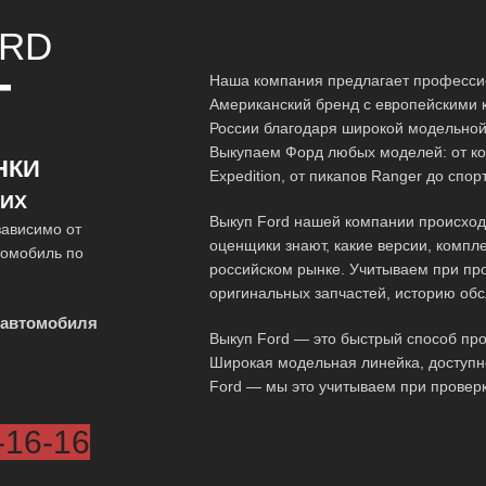
RD
Наша компания предлагает професси
Т
Американский бренд с европейскими 
России благодаря широкой модельной
Выкупаем Форд любых моделей: от ком
НКИ
Expedition, от пикапов Ranger до спо
ГИХ
Выкуп Ford нашей компании происход
зависимо от
оценщики знают, какие версии, комп
томобиль по
российском рынке. Учитываем при про
оригинальных запчастей, историю об
 автомобиля
Выкуп Ford — это быстрый способ про
Широкая модельная линейка, доступн
Ford — мы это учитываем при проверк
-16-16