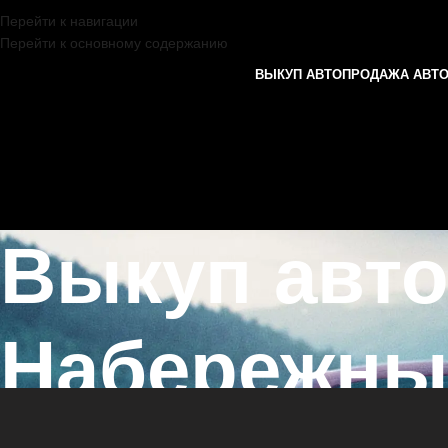
Перейти к навигации
Перейти к основному содержанию
ВЫКУП АВТО
ПРОДАЖА АВТ
Выкуп авт
Набережны
Главная страница
/
Набережные Челны
/
Выкуп автомобилей FORD 