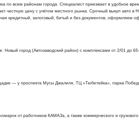
а по всем районам города. Специалист приезжает в удобное время,
ает честную цену с учётом местного рынка. Срочный выкуп авто в
ючая кредитный, залоговый, битый и без документов, оформляем о
: Новый город (Автозаводский район) с комплексами от 2/01 до 65-
щадке — у проспекта Мусы Джалиля, ТЦ «Тюбетейка», парка Побед
номарок от работников КАМАЗа, а также коммерческого и грузовог