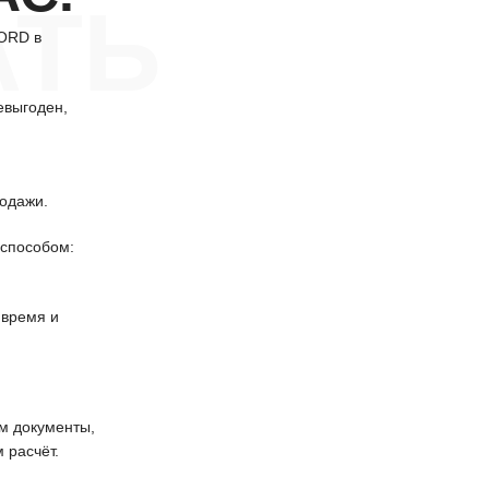
АТЬ
FORD в
евыгоден,
одажи.
способом:
 время и
 документы,
 расчёт.