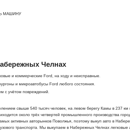
Ь МАШИНУ
Набережных Челнах
ковые и коммерческие Ford, на ходу и неисправные.
ургоны и микроавтобусы Ford любого состояния.
ем с учётом повреждений.
ением свыше 540 тысяч человек, на левом берегу Камы в 237 км к
риходится около трёх четвертей промышленного производства горо
амых активных авторынков Поволжья, поэтому выкуп авто в Набер
узового транспорта. Мы выкупаем в Набережных Челнах легковые а