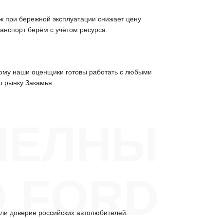
ж при бережной эксплуатации снижает цену
анспорт берём с учётом ресурса.
тому наши оценщики готовы работать с любыми
о рынку Закамья.
ЧЕЛНЫ
 FORD
али доверие российских автолюбителей.