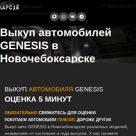
+7 (929) 600-16-
Перейти к навигации
Перейти к основному содержанию
Выкуп автомобилей
GENESIS в
Новочебоксарске
Главная страница
/
Новочебоксарск
/
Выкуп автомобилей GENESIS
в Казани и Татарстане
ВЫКУП
АВТОМОБИЛЯ
GENESIS
ОЦЕНКА 5 МИНУТ
ОБЯЗАТЕЛЬНО
СВЯЖИТЕСЬ ДЛЯ ОЦЕНКИ
ПОКУПАЕМ АВТОМОБИЛИ
ГЕНЕЗИС
ДОРОЖЕ ДРУГИХ
Выкуп авто GENESIS в Новочебоксарске различных моделей,
независимо от состояния и года выпуска. У нас сможете