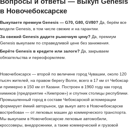
Вопросы и ответы — выкуп Genesis
в Новочебоксарске
Выкупаете премиум Genesis — G70, G80, GV80?
Да, берём все
модели Genesis, в том числе свежие и на гарантии.
За свежий Genesis дадите рыночную цену?
Да, премиум
Genesis выкупаем по справедливой цене без занижения.
Берёте Genesis в кредите или залоге?
Да, закрываем
обязательства и переоформляем.
Новочебоксарск — второй по величине город Чувашии, около 120
тысяч жителей, на правом берегу Волги, всего в 17 км от Чебоксар
и примерно в 150 км от Казани. Построен в 1960 году как город
химиков (предприятие «Химпром») и спутник столицы республики.
Промышленный город в составе Чебоксарской агломерации
формирует ёмкий авторынок, где выкуп авто в Новочебоксарске
востребован — от легковых машин до коммерческого транспорта.
Мы выкупаем в Новочебоксарске легковые автомобили,
кроссоверы, внедорожники, а также коммерческий и грузовой