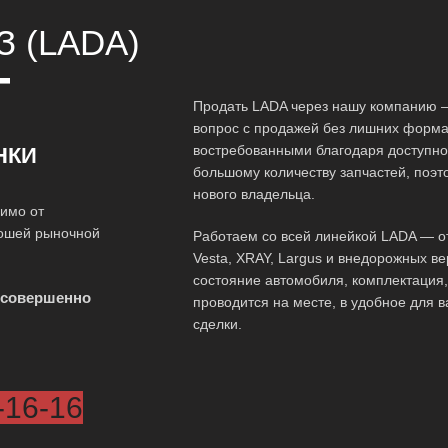
 (LADA)
Т
Продать LADA через нашу компанию —
вопрос с продажей без лишних форм
востребованными благодаря доступно
НКИ
большому количеству запчастей, поэт
нового владельца.
имо от
рошей рыночной
Работаем со всей линейкой LADA — о
Vesta, XRAY, Largus и внедорожных в
состояние автомобиля, комплектация,
 совершенно
проводится на месте, в удобное для в
сделки.
-16-16