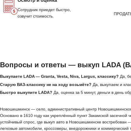
Осмотр и оценка
Сотрудник приедет быстро,
ПРОДАТ
озвучит стоимость.
Вопросы и ответы — выкуп LADA (В
Выкупаете LADA — Granta, Vesta, Niva, Largus, классику?
Да, б
Старую ВАЗ-классику не на ходу возьмёте?
Да, выкупаем и клас
Быстро выкупите LADA?
Да, оценка за 5 минут, деньги в день о
Новошешминск — село, административный центр Новошешминского р
Основано в 1610 году как укреплённый пункт Закамской засечной
устойчивый спрос, где выкуп авто в Новошешминске востребован 
легковые автомобили, кроссоверы, внедорожники и коммерческий 