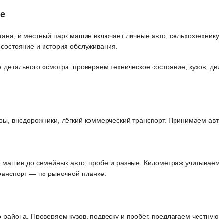
ке
на, и местный парк машин включает личные авто, сельхозтехнику 
 состояние и история обслуживания.
етального осмотра: проверяем техническое состояние, кузов, дви
, внедорожники, лёгкий коммерческий транспорт. Принимаем авто
ашин до семейных авто, пробеги разные. Километраж учитываем в 
ранспорт — по рыночной планке.
айона. Проверяем кузов, подвеску и пробег, предлагаем честную