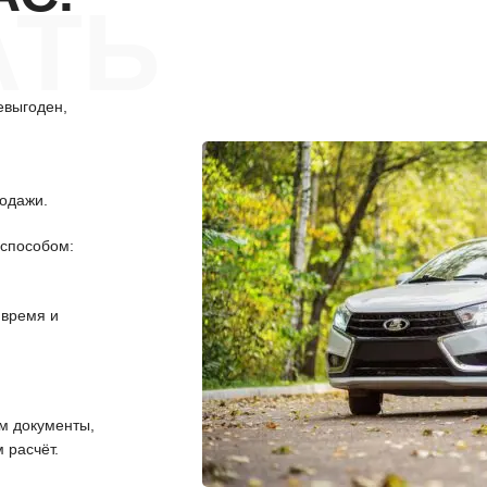
АТЬ
евыгоден,
одажи.
способом:
 время и
 документы,
 расчёт.