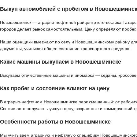
Выкуп автомобилей с пробегом в Новошешминс
Новошешминск — аграрно-нефтяной райцентр юго-востока Татарста
городов делает рынок самостоятельным. Цену определяют пробег,
Наши оценщики выезжают по селу и Новошешминскому району для д
документы, учитывая общее состояние транспортного средства.
Какие машины выкупаем в Новошешминске
Выкупаем отечественные машины и иномарки — седаны, кроссоверы
Как пробег и состояние влияют на цену
В аграрно-нефтяном Новошешминске парк смешанный: от рабочих м
Свежие авто получают лучшую цену, возрастные и коммерческий т
Особенности работы в Новошешминске
Мы учитываем аграрную и нефтяную специфику Новошешминского р