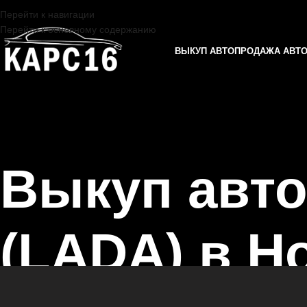
Перейти к навигации
Перейти к основному содержанию
ВЫКУП АВТО
ПРОДАЖА АВТ
Выкуп авт
(LADA) в 
Главная страница
/
Новошешминск
/
Выкуп автомобилей ВАЗ (LADA